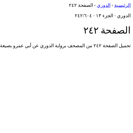
الرئيسية
›
الدوري
›
الصفحة ٢٤٢
الدوري · الجزء ١٣ · ٢٤٢/٦٠٤
الصفحة ٢٤٢
تحميل الصفحة ٢٤٢ من المصحف برواية الدوري عن أبي عمرو بصيغة PDF، مُستخرَجةٌ من أصول مجمع الملك فهد.