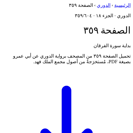
الرئيسية
›
الدوري
›
الصفحة ٣٥٩
الدوري · الجزء ١٨ · ٣٥٩/٦٠٤
الصفحة ٣٥٩
بداية سورة الفرقان
تحميل الصفحة ٣٥٩ من المصحف برواية الدوري عن أبي عمرو
بصيغة PDF، مُستخرَجةٌ من أصول مجمع الملك فهد.