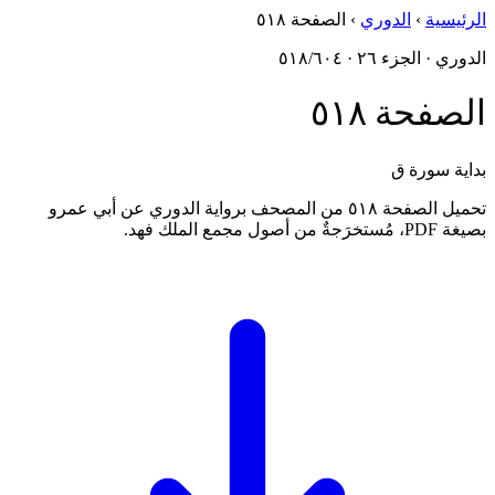
الرئيسية
›
الدوري
›
الصفحة ٥١٨
الدوري · الجزء ٢٦ · ٥١٨/٦٠٤
الصفحة ٥١٨
بداية سورة ق
تحميل الصفحة ٥١٨ من المصحف برواية الدوري عن أبي عمرو
بصيغة PDF، مُستخرَجةٌ من أصول مجمع الملك فهد.