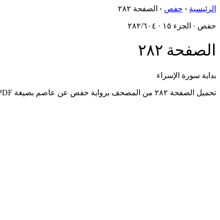
الرئيسية
›
حفص
›
الصفحة ٢٨٢
حفص · الجزء ١٥ · ٢٨٢/٦٠٤
الصفحة ٢٨٢
بداية سورة الإسراء
تحميل الصفحة ٢٨٢ من المصحف برواية حفص عن عاصم بصيغة PDF، مُستخرَجةٌ من أصول مجمع الملك فهد.