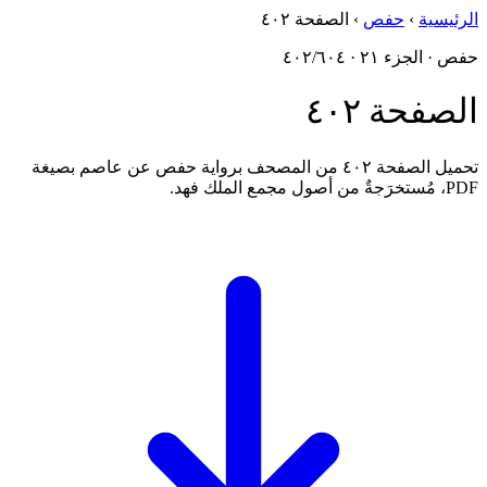
الرئيسية
›
حفص
›
الصفحة ٤٠٢
حفص · الجزء ٢١ · ٤٠٢/٦٠٤
الصفحة ٤٠٢
تحميل الصفحة ٤٠٢ من المصحف برواية حفص عن عاصم بصيغة
PDF، مُستخرَجةٌ من أصول مجمع الملك فهد.