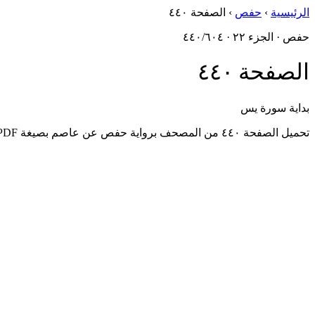
الرئيسية
›
حفص
›
الصفحة ٤٤٠
حفص · الجزء ٢٢ · ٤٤٠/٦٠٤
الصفحة ٤٤٠
بداية سورة يس
تحميل الصفحة ٤٤٠ من المصحف برواية حفص عن عاصم بصيغة PDF، مُستخرَجةٌ من أصول مجمع الملك فهد.