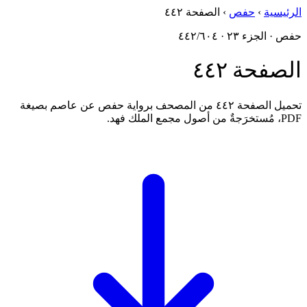
الرئيسية
›
حفص
›
الصفحة ٤٤٢
حفص · الجزء ٢٣ · ٤٤٢/٦٠٤
الصفحة ٤٤٢
تحميل الصفحة ٤٤٢ من المصحف برواية حفص عن عاصم بصيغة
PDF، مُستخرَجةٌ من أصول مجمع الملك فهد.