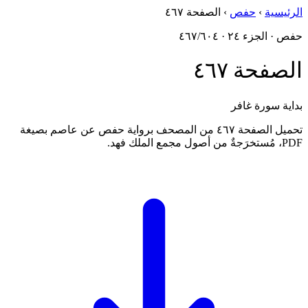
الرئيسية
›
حفص
›
الصفحة ٤٦٧
حفص · الجزء ٢٤ · ٤٦٧/٦٠٤
الصفحة ٤٦٧
بداية سورة غافر
تحميل الصفحة ٤٦٧ من المصحف برواية حفص عن عاصم بصيغة
PDF، مُستخرَجةٌ من أصول مجمع الملك فهد.