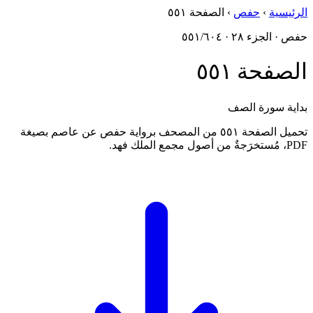
الرئيسية
›
حفص
›
الصفحة ٥٥١
حفص · الجزء ٢٨ · ٥٥١/٦٠٤
الصفحة ٥٥١
بداية سورة الصف
تحميل الصفحة ٥٥١ من المصحف برواية حفص عن عاصم بصيغة
PDF، مُستخرَجةٌ من أصول مجمع الملك فهد.