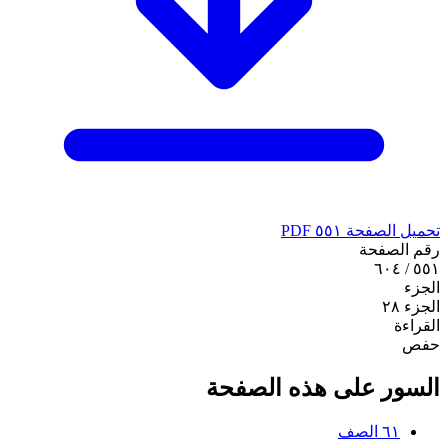
تحميل الصفحة ٥٥١ PDF
رقم الصفحة
٥٥١ / ٦٠٤
الجزء
الجزء ٢٨
القراءة
حفص
السور على هذه الصفحة
٦١
الصف