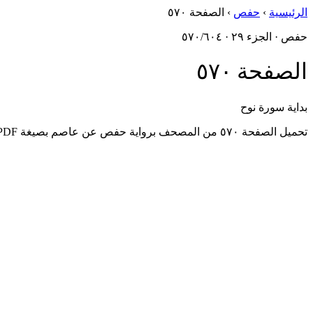
الرئيسية
›
حفص
›
الصفحة ٥٧٠
حفص · الجزء ٢٩ · ٥٧٠/٦٠٤
الصفحة ٥٧٠
بداية سورة نوح
تحميل الصفحة ٥٧٠ من المصحف برواية حفص عن عاصم بصيغة PDF، مُستخرَجةٌ من أصول مجمع الملك فهد.