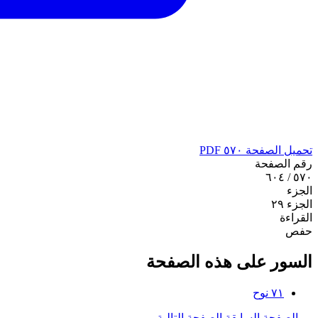
تحميل الصفحة ٥٧٠ PDF
رقم الصفحة
٥٧٠ / ٦٠٤
الجزء
الجزء ٢٩
القراءة
حفص
السور على هذه الصفحة
٧١
نوح
←
الصفحة السابقة
الصفحة التالية
→