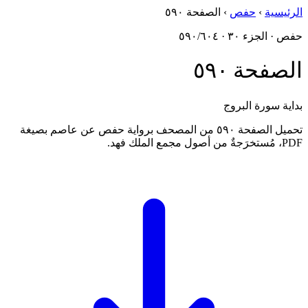
الرئيسية
›
حفص
›
الصفحة ٥٩٠
حفص · الجزء ٣٠ · ٥٩٠/٦٠٤
الصفحة ٥٩٠
بداية سورة البروج
تحميل الصفحة ٥٩٠ من المصحف برواية حفص عن عاصم بصيغة
PDF، مُستخرَجةٌ من أصول مجمع الملك فهد.