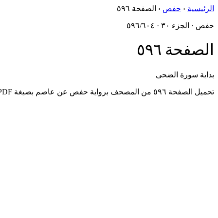
الرئيسية
›
حفص
›
الصفحة ٥٩٦
حفص · الجزء ٣٠ · ٥٩٦/٦٠٤
الصفحة ٥٩٦
بداية سورة الضحى
تحميل الصفحة ٥٩٦ من المصحف برواية حفص عن عاصم بصيغة PDF، مُستخرَجةٌ من أصول مجمع الملك فهد.