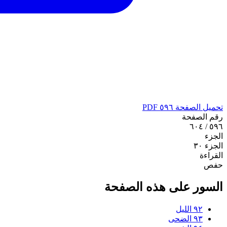
تحميل الصفحة ٥٩٦ PDF
رقم الصفحة
٥٩٦ / ٦٠٤
الجزء
الجزء ٣٠
القراءة
حفص
السور على هذه الصفحة
٩٢
الليل
٩٣
الضحى