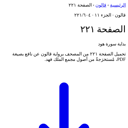
الرئيسية
›
قالون
›
الصفحة ٢٢١
قالون · الجزء ١١ · ٢٢١/٦٠٤
الصفحة ٢٢١
بداية سورة هود
تحميل الصفحة ٢٢١ من المصحف برواية قالون عن نافع بصيغة
PDF، مُستخرَجةٌ من أصول مجمع الملك فهد.