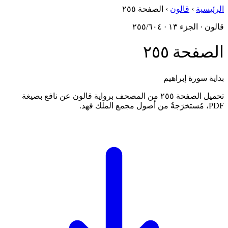
الرئيسية
›
قالون
›
الصفحة ٢٥٥
قالون · الجزء ١٣ · ٢٥٥/٦٠٤
الصفحة ٢٥٥
بداية سورة إبراهيم
تحميل الصفحة ٢٥٥ من المصحف برواية قالون عن نافع بصيغة
PDF، مُستخرَجةٌ من أصول مجمع الملك فهد.