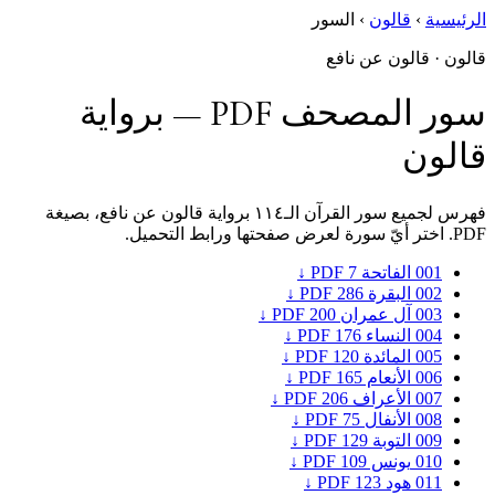
الرئيسية
›
قالون
›
السور
قالون · قالون عن نافع
سور المصحف PDF — برواية
قالون
فهرس لجميع سور القرآن الـ١١٤ برواية قالون عن نافع، بصيغة
PDF. اختر أيّ سورة لعرض صفحتها ورابط التحميل.
001
الفاتحة
7
PDF ↓
002
البقرة
286
PDF ↓
003
آل عمران
200
PDF ↓
004
النساء
176
PDF ↓
005
المائدة
120
PDF ↓
006
الأنعام
165
PDF ↓
007
الأعراف
206
PDF ↓
008
الأنفال
75
PDF ↓
009
التوبة
129
PDF ↓
010
يونس
109
PDF ↓
011
هود
123
PDF ↓