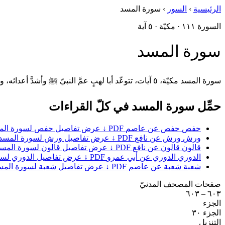
الرئيسية
›
السور
›
سورة المسد
السورة ١١١ · مكيّة · ٥ آية
سورة المسد
سورة المسد مكيّة، ٥ آيات، تتوعّد أبا لهبٍ عمَّ النبيّ ﷺ وأشدَّ أعدائه، وامرأتَه التي آذته — وعيدًا تحقّق بموتهما على الكفر.
حمِّل سورة المسد في كلّ القراءات
حفص
حفص عن عاصم
PDF ↓
عرض تفاصيل حفص لسورة الم
ورش
ورش عن نافع
PDF ↓
عرض تفاصيل ورش لسورة المسد
قالون
قالون عن نافع
PDF ↓
عرض تفاصيل قالون لسورة المس
الدوري
الدوري عن أبي عمرو
PDF ↓
عرض تفاصيل الدوري لسو
شعبة
شعبة عن عاصم
PDF ↓
عرض تفاصيل شعبة لسورة المس
صفحات المصحف المدنيّ
٦٠٣ – ٦٠٣
الجزء
الجزء ٣٠
التنزيل