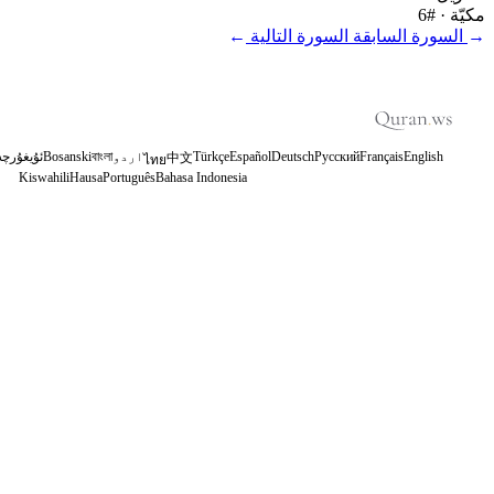
مكيّة
· #6
←
السورة السابقة
السورة التالية
→
English
Français
Русский
Deutsch
Español
Türkçe
اردو
বাংলা
Bosanski
ئۇيغۇرچە
中文
ไทย
Kiswahili
Hausa
Português
Bahasa Indonesia