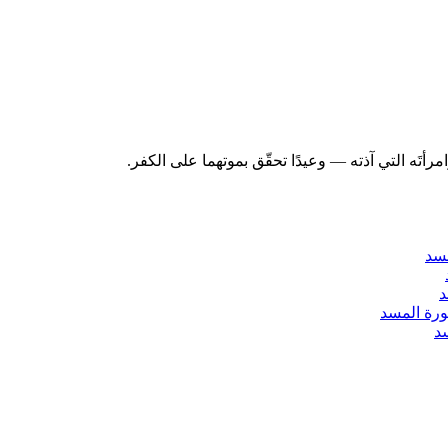
سد
د
رة المسد
د