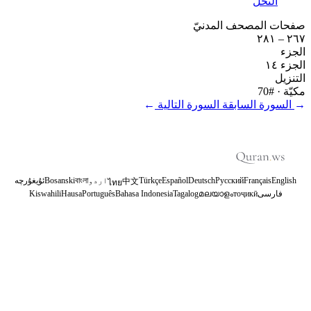
النحل
صفحات المصحف المدنيّ
٢٦٧ – ٢٨١
الجزء
الجزء ١٤
التنزيل
مكيّة
· #70
←
السورة السابقة
السورة التالية
→
English
Français
Русский
Deutsch
Español
Türkçe
اردو
বাংলা
Bosanski
ئۇيغۇرچە
中文
ไทย
فارسی
тоҷикӣ
മലയാളം
Tagalog
Bahasa Indonesia
Português
Hausa
Kiswahili