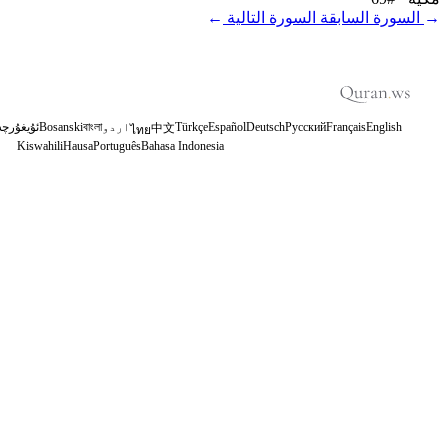
←
السورة السابقة
السورة التالية
→
English
Français
Русский
Deutsch
Español
Türkçe
اردو
বাংলা
Bosanski
ئۇيغۇرچە
中文
ไทย
Kiswahili
Hausa
Português
Bahasa Indonesia