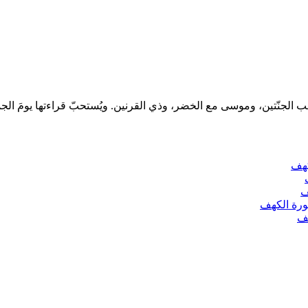
هف
ف
رة الكهف
ف