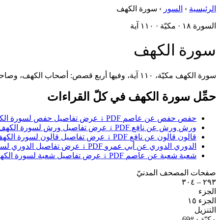
الرئيسية
›
السور
›
سورة الكهف
السورة ١٨ · مكيّة · ١١٠ آية
سورة الكهف
سورة الكهف مكيّة، ١١٠ آية، وفيها أربع قصص: أصحاب الكهف، وصاحب الجنّتين، وموسى مع الخضر، وذي القرنين. ويُستحبّ قراءتها يومَ الجمعة.
حمِّل سورة الكهف في كلّ القراءات
حفص
حفص عن عاصم
PDF ↓
عرض تفاصيل حفص لسورة الك
ورش
ورش عن نافع
PDF ↓
عرض تفاصيل ورش لسورة الكهف
قالون
قالون عن نافع
PDF ↓
عرض تفاصيل قالون لسورة الكه
الدوري
الدوري عن أبي عمرو
PDF ↓
عرض تفاصيل الدوري لسو
شعبة
شعبة عن عاصم
PDF ↓
عرض تفاصيل شعبة لسورة الكه
صفحات المصحف المدنيّ
٢٩٣ – ٣٠٤
الجزء
الجزء ١٥
التنزيل
مكيّة
· #69