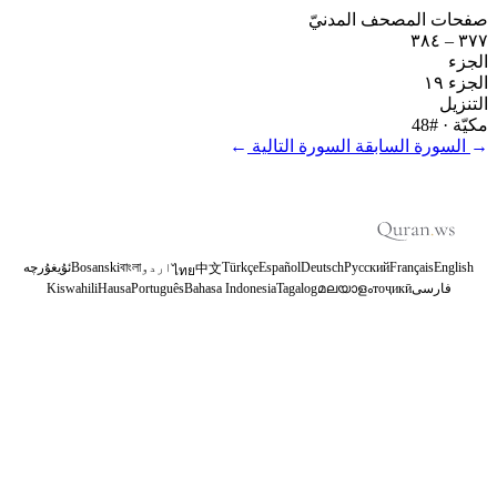
صفحات المصحف المدنيّ
٣٧٧ – ٣٨٤
الجزء
الجزء ١٩
التنزيل
مكيّة
· #48
←
السورة السابقة
السورة التالية
→
English
Français
Русский
Deutsch
Español
Türkçe
اردو
বাংলা
Bosanski
ئۇيغۇرچە
中文
ไทย
فارسی
тоҷикӣ
മലയാളം
Tagalog
Bahasa Indonesia
Português
Hausa
Kiswahili