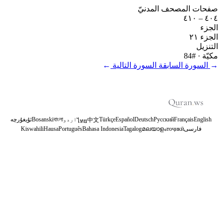
صفحات المصحف المدنيّ
٤٠٤ – ٤١٠
الجزء
الجزء ٢١
التنزيل
مكيّة
· #84
←
السورة السابقة
السورة التالية
→
English
Français
Русский
Deutsch
Español
Türkçe
اردو
বাংলা
Bosanski
ئۇيغۇرچە
中文
ไทย
فارسی
тоҷикӣ
മലയാളം
Tagalog
Bahasa Indonesia
Português
Hausa
Kiswahili