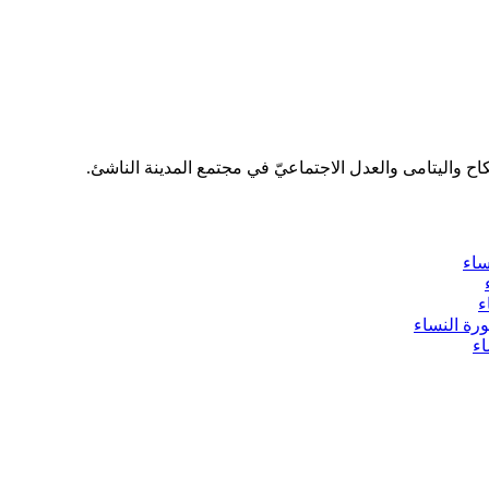
اء
ء
ة النساء
ء