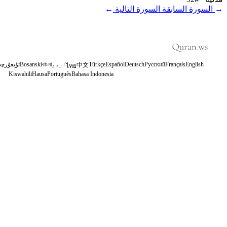
←
السورة السابقة
السورة التالية
→
English
Français
Русский
Deutsch
Español
Türkçe
اردو
বাংলা
Bosanski
ئۇيغۇرچە
中文
ไทย
Kiswahili
Hausa
Português
Bahasa Indonesia