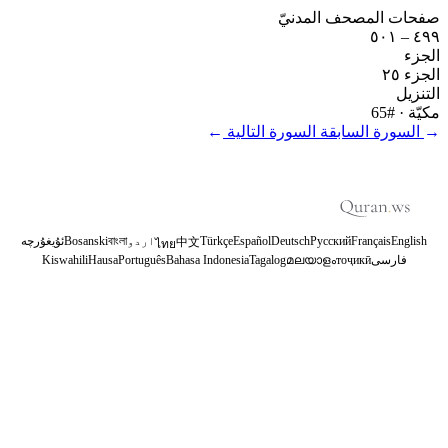
صفحات المصحف المدنيّ
٤٩٩ – ٥٠١
الجزء
الجزء ٢٥
التنزيل
مكيّة
· #65
←
السورة السابقة
السورة التالية
→
English
Français
Русский
Deutsch
Español
Türkçe
اردو
বাংলা
Bosanski
ئۇيغۇرچە
中文
ไทย
فارسی
тоҷикӣ
മലയാളം
Tagalog
Bahasa Indonesia
Português
Hausa
Kiswahili