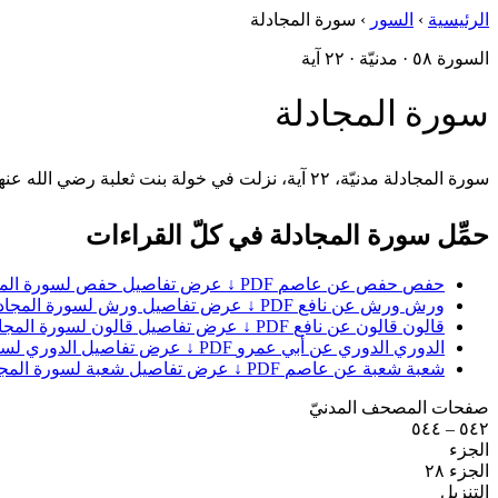
الرئيسية
›
السور
›
سورة المجادلة
السورة ٥٨ · مدنيّة · ٢٢ آية
سورة المجادلة
سورة المجادلة مدنيّة، ٢٢ آية، نزلت في خولة بنت ثعلبة رضي الله عنها التي شكت زوجها إلى النبيّ ﷺ، فسمع الله شكواها من فوق سبع سماوات.
حمِّل سورة المجادلة في كلّ القراءات
حفص
حفص عن عاصم
PDF ↓
عرض تفاصيل حفص لسورة المج
ورش
ورش عن نافع
PDF ↓
عرض تفاصيل ورش لسورة المجاد
قالون
قالون عن نافع
PDF ↓
عرض تفاصيل قالون لسورة المجا
الدوري
الدوري عن أبي عمرو
PDF ↓
عرض تفاصيل الدوري لسور
شعبة
شعبة عن عاصم
PDF ↓
عرض تفاصيل شعبة لسورة المجا
صفحات المصحف المدنيّ
٥٤٢ – ٥٤٤
الجزء
الجزء ٢٨
التنزيل