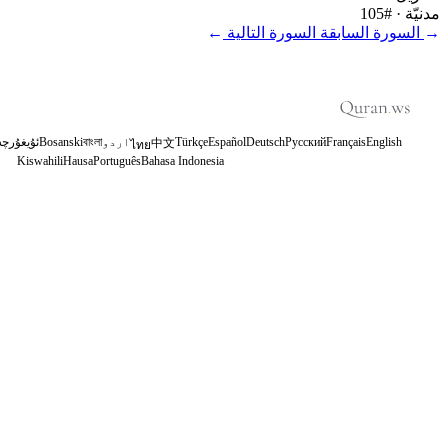
مدنيّة
· #105
←
السورة السابقة
السورة التالية
→
English
Français
Русский
Deutsch
Español
Türkçe
اردو
বাংলা
Bosanski
ئۇيغۇرچە
中文
ไทย
Kiswahili
Hausa
Português
Bahasa Indonesia