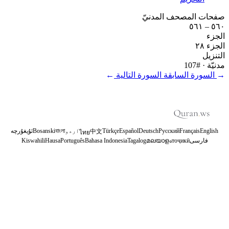
صفحات المصحف المدنيّ
٥٦٠ – ٥٦١
الجزء
الجزء ٢٨
التنزيل
مدنيّة
· #107
←
السورة السابقة
السورة التالية
→
English
Français
Русский
Deutsch
Español
Türkçe
اردو
বাংলা
Bosanski
ئۇيغۇرچە
中文
ไทย
فارسی
тоҷикӣ
മലയാളം
Tagalog
Bahasa Indonesia
Português
Hausa
Kiswahili