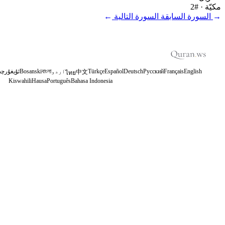
مكيّة
· #2
←
السورة السابقة
السورة التالية
→
English
Français
Русский
Deutsch
Español
Türkçe
اردو
বাংলা
Bosanski
ئۇيغۇرچە
中文
ไทย
Kiswahili
Hausa
Português
Bahasa Indonesia