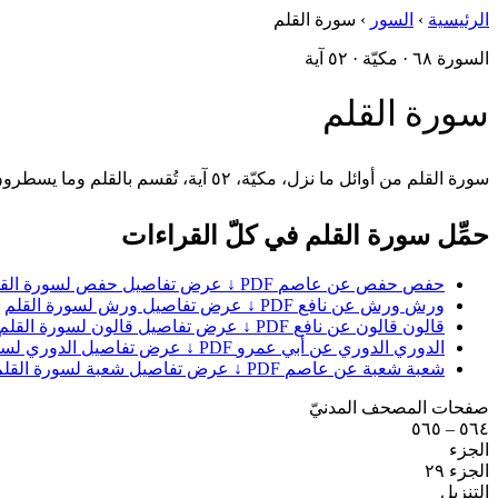
الرئيسية
›
السور
›
سورة القلم
السورة ٦٨ · مكيّة · ٥٢ آية
سورة القلم
سورة القلم من أوائل ما نزل، مكيّة، ٥٢ آية، تُقسم بالقلم وما يسطرون. تُعظّم خُلُق النبيّ ﷺ: «وإنّك لعلى خُلُقٍ عظيم» (٤).
حمِّل سورة القلم في كلّ القراءات
حفص
حفص عن عاصم
PDF ↓
عرض تفاصيل حفص لسورة القل
ورش
ورش عن نافع
PDF ↓
عرض تفاصيل ورش لسورة القلم
قالون
قالون عن نافع
PDF ↓
عرض تفاصيل قالون لسورة القلم
الدوري
الدوري عن أبي عمرو
PDF ↓
عرض تفاصيل الدوري لسور
شعبة
شعبة عن عاصم
PDF ↓
عرض تفاصيل شعبة لسورة القلم
صفحات المصحف المدنيّ
٥٦٤ – ٥٦٥
الجزء
الجزء ٢٩
التنزيل