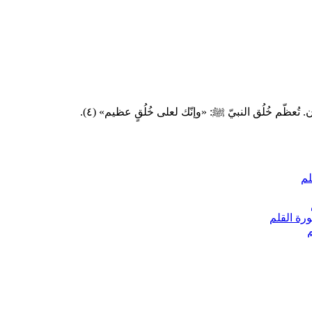
م
ة القلم