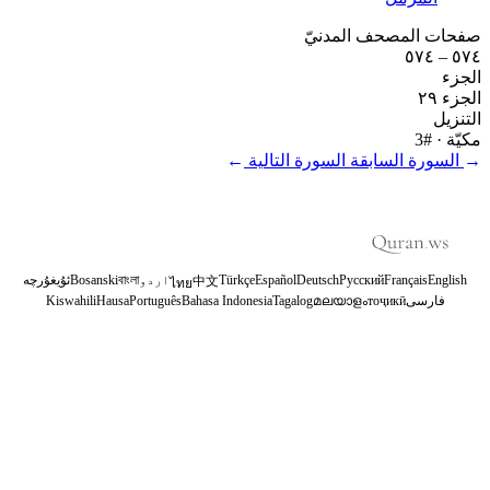
صفحات المصحف المدنيّ
٥٧٤ – ٥٧٤
الجزء
الجزء ٢٩
التنزيل
مكيّة
· #3
←
السورة السابقة
السورة التالية
→
English
Français
Русский
Deutsch
Español
Türkçe
اردو
বাংলা
Bosanski
ئۇيغۇرچە
中文
ไทย
فارسی
тоҷикӣ
മലയാളം
Tagalog
Bahasa Indonesia
Português
Hausa
Kiswahili