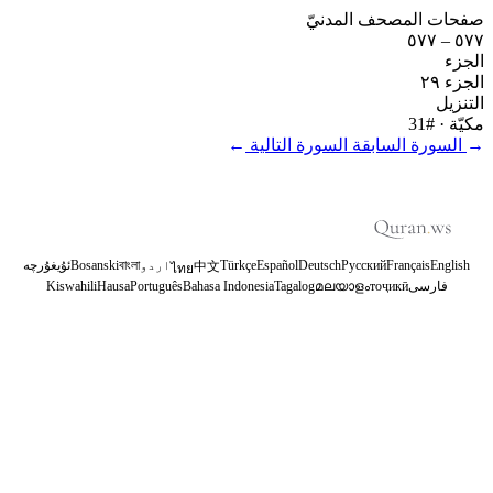
صفحات المصحف المدنيّ
٥٧٧ – ٥٧٧
الجزء
الجزء ٢٩
التنزيل
مكيّة
· #31
←
السورة السابقة
السورة التالية
→
English
Français
Русский
Deutsch
Español
Türkçe
اردو
বাংলা
Bosanski
ئۇيغۇرچە
中文
ไทย
فارسی
тоҷикӣ
മലയാളം
Tagalog
Bahasa Indonesia
Português
Hausa
Kiswahili