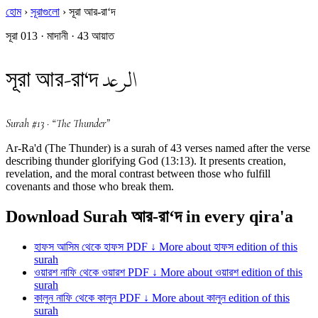
হোম
›
সূরাগুলো
›
সূরা আর-রা‘দ
সূরা 013 · মাদানী · 43 আয়াত
الرعد
সূরা আর-রা‘দ
Surah #13 · “The Thunder”
Ar-Ra'd (The Thunder) is a surah of 43 verses named after the verse
describing thunder glorifying God (13:13). It presents creation,
revelation, and the moral contrast between those who fulfill
covenants and those who break them.
Download Surah আর-রা‘দ in every qira'a
হাফস
আসিম থেকে হাফস
PDF ↓
More about হাফস edition of this
surah
ওয়ারশ
নাফি থেকে ওয়ারশ
PDF ↓
More about ওয়ারশ edition of this
surah
কালুন
নাফি থেকে কালুন
PDF ↓
More about কালুন edition of this
surah