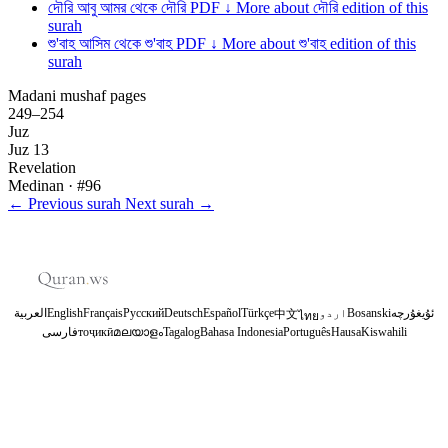
দৌরি
আবু আমর থেকে দৌরি
PDF ↓
More about দৌরি edition of this
surah
শু'বাহ
আসিম থেকে শু'বাহ
PDF ↓
More about শু'বাহ edition of this
surah
Madani mushaf pages
249–254
Juz
Juz 13
Revelation
Medinan
· #96
←
Previous surah
Next surah
→
العربية
English
Français
Русский
Deutsch
Español
Türkçe
اردو
Bosanski
ئۇيغۇرچە
中文
ไทย
فارسی
тоҷикӣ
മലയാളം
Tagalog
Bahasa Indonesia
Português
Hausa
Kiswahili