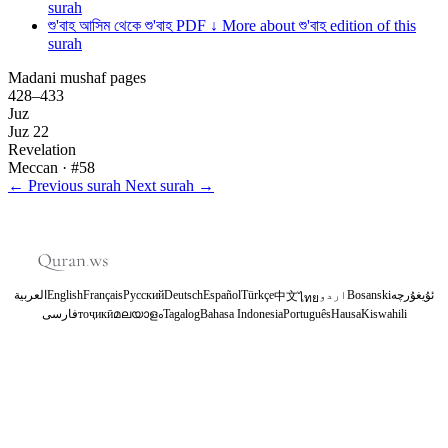
surah
শু'বাহ
আসিম থেকে শু'বাহ
PDF ↓
More about শু'বাহ edition of this
surah
Madani mushaf pages
428–433
Juz
Juz 22
Revelation
Meccan
· #58
←
Previous surah
Next surah
→
العربية
English
Français
Русский
Deutsch
Español
Türkçe
اردو
Bosanski
ئۇيغۇرچە
中文
ไทย
فارسی
тоҷикӣ
മലയാളം
Tagalog
Bahasa Indonesia
Português
Hausa
Kiswahili