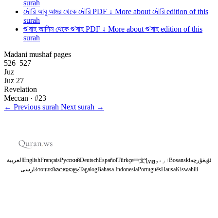
surah
দৌরি
আবু আমর থেকে দৌরি
PDF ↓
More about দৌরি edition of this
surah
শু'বাহ
আসিম থেকে শু'বাহ
PDF ↓
More about শু'বাহ edition of this
surah
Madani mushaf pages
526–527
Juz
Juz 27
Revelation
Meccan
· #23
←
Previous surah
Next surah
→
العربية
English
Français
Русский
Deutsch
Español
Türkçe
اردو
Bosanski
ئۇيغۇرچە
中文
ไทย
فارسی
тоҷикӣ
മലയാളം
Tagalog
Bahasa Indonesia
Português
Hausa
Kiswahili