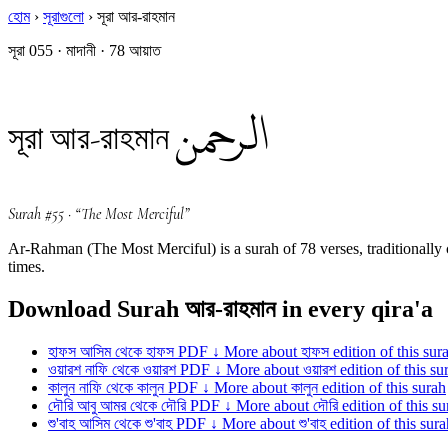
হোম
›
সূরাগুলো
›
সূরা আর-রাহমান
সূরা 055 · মাদানী · 78 আয়াত
الرحمن
সূরা আর-রাহমান
Surah #55 · “The Most Merciful”
Ar-Rahman (The Most Merciful) is a surah of 78 verses, traditionally
times.
Download Surah আর-রাহমান in every qira'a
হাফস
আসিম থেকে হাফস
PDF ↓
More about হাফস edition of this sur
ওয়ারশ
নাফি থেকে ওয়ারশ
PDF ↓
More about ওয়ারশ edition of this su
কালুন
নাফি থেকে কালুন
PDF ↓
More about কালুন edition of this surah
দৌরি
আবু আমর থেকে দৌরি
PDF ↓
More about দৌরি edition of this su
শু'বাহ
আসিম থেকে শু'বাহ
PDF ↓
More about শু'বাহ edition of this sur