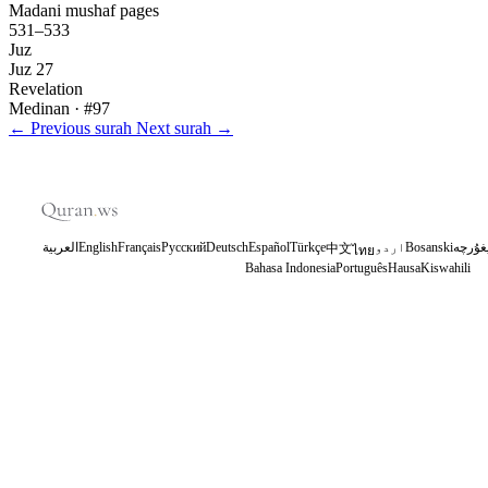
Madani mushaf pages
531–533
Juz
Juz 27
Revelation
Medinan
· #97
←
Previous surah
Next surah
→
العربية
English
Français
Русский
Deutsch
Español
Türkçe
اردو
Bosanski
غۇرچە
中文
ไทย
Bahasa Indonesia
Português
Hausa
Kiswahili