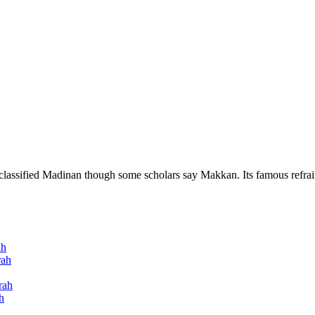
 classified Madinan though some scholars say Makkan. Its famous refrai
ah
rah
rah
ah