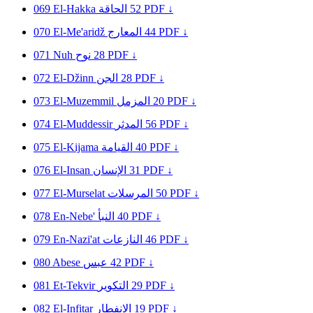
069
El-Hakka
الحاقة
52
PDF ↓
070
El-Me'aridž
المعارج
44
PDF ↓
071
Nuh
نوح
28
PDF ↓
072
El-Džinn
الجن
28
PDF ↓
073
El-Muzemmil
المزمل
20
PDF ↓
074
El-Muddessir
المدثر
56
PDF ↓
075
El-Kijama
القيامة
40
PDF ↓
076
El-Insan
الإنسان
31
PDF ↓
077
El-Murselat
المرسلات
50
PDF ↓
078
En-Nebe'
النبأ
40
PDF ↓
079
En-Nazi'at
النازعات
46
PDF ↓
080
Abese
عبس
42
PDF ↓
081
Et-Tekvir
التكوير
29
PDF ↓
082
El-Infitar
الانفطار
19
PDF ↓