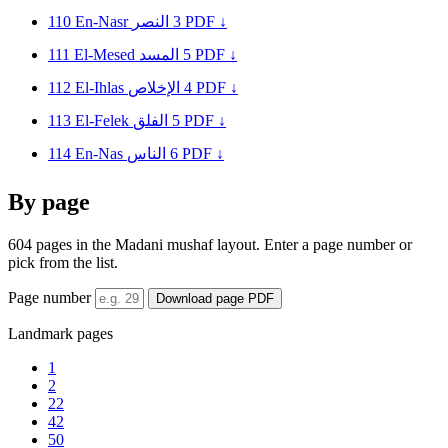
110
En-Nasr
النصر
3
PDF ↓
111
El-Mesed
المسد
5
PDF ↓
112
El-Ihlas
الإخلاص
4
PDF ↓
113
El-Felek
الفلق
5
PDF ↓
114
En-Nas
الناس
6
PDF ↓
By page
604 pages in the Madani mushaf layout. Enter a page number or
pick from the list.
Page number
Download page PDF
Landmark pages
1
2
22
42
50