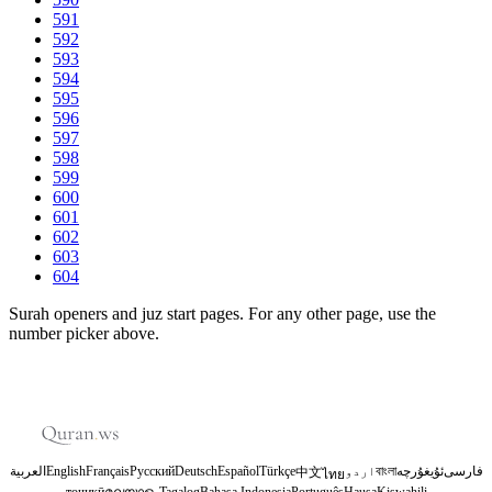
591
592
593
594
595
596
597
598
599
600
601
602
603
604
Surah openers and juz start pages. For any other page, use the
number picker above.
العربية
English
Français
Русский
Deutsch
Español
Türkçe
اردو
বাংলা
ئۇيغۇرچە
فارسی
中文
ไทย