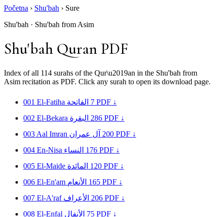
Početna
›
Shu'bah
›
Sure
Shu'bah · Shu'bah from Asim
Shu'bah Quran PDF
Index of all 114 surahs of the Qur\u2019an in the Shu'bah from
Asim recitation as PDF. Click any surah to open its download page.
001
El-Fatiha
الفاتحة
7
PDF ↓
002
El-Bekara
البقرة
286
PDF ↓
003
Aal Imran
آل عمران
200
PDF ↓
004
En-Nisa
النساء
176
PDF ↓
005
El-Maide
المائدة
120
PDF ↓
006
El-En'am
الأنعام
165
PDF ↓
007
El-A'raf
الأعراف
206
PDF ↓
008
El-Enfal
الأنفال
75
PDF ↓