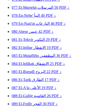
077
El-Murselat
المرسلات
50
PDF ↓
078
En-Nebe'
النبأ
40
PDF ↓
079
En-Nazi'at
النازعات
46
PDF ↓
080
Abese
عبس
42
PDF ↓
081
Et-Tekvir
التكوير
29
PDF ↓
082
El-Infitar
الانفطار
19
PDF ↓
083
El-Mutaffifin
المطففين
36
PDF ↓
084
El-Inšikak
الانشقاق
25
PDF ↓
085
El-Burudž
البروج
22
PDF ↓
086
Et-Tarik
الطارق
17
PDF ↓
087
El-A'la
الأعلى
19
PDF ↓
088
El-Gašije
الغاشية
26
PDF ↓
089
El-Fedžr
الفجر
30
PDF ↓