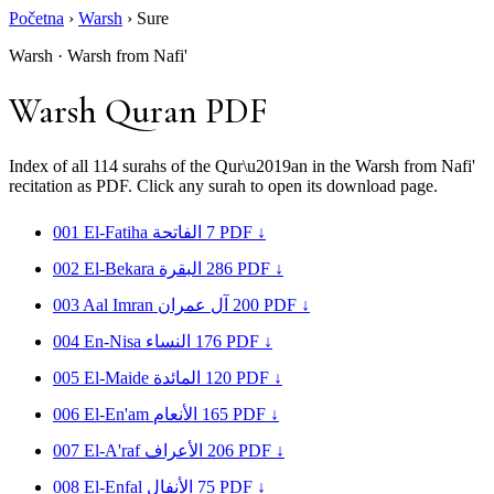
Početna
›
Warsh
›
Sure
Warsh · Warsh from Nafi'
Warsh Quran PDF
Index of all 114 surahs of the Qur\u2019an in the Warsh from Nafi'
recitation as PDF. Click any surah to open its download page.
001
El-Fatiha
الفاتحة
7
PDF ↓
002
El-Bekara
البقرة
286
PDF ↓
003
Aal Imran
آل عمران
200
PDF ↓
004
En-Nisa
النساء
176
PDF ↓
005
El-Maide
المائدة
120
PDF ↓
006
El-En'am
الأنعام
165
PDF ↓
007
El-A'raf
الأعراف
206
PDF ↓
008
El-Enfal
الأنفال
75
PDF ↓