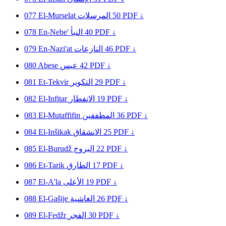
077
El-Murselat
المرسلات
50
PDF ↓
078
En-Nebe'
النبأ
40
PDF ↓
079
En-Nazi'at
النازعات
46
PDF ↓
080
Abese
عبس
42
PDF ↓
081
Et-Tekvir
التكوير
29
PDF ↓
082
El-Infitar
الانفطار
19
PDF ↓
083
El-Mutaffifin
المطففين
36
PDF ↓
084
El-Inšikak
الانشقاق
25
PDF ↓
085
El-Burudž
البروج
22
PDF ↓
086
Et-Tarik
الطارق
17
PDF ↓
087
El-A'la
الأعلى
19
PDF ↓
088
El-Gašije
الغاشية
26
PDF ↓
089
El-Fedžr
الفجر
30
PDF ↓