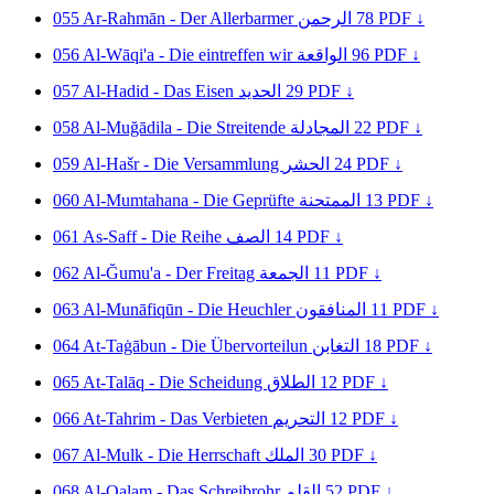
055
Ar-Rahmān - Der Allerbarmer
الرحمن
78
PDF ↓
056
Al-Wāqi'a - Die eintreffen wir
الواقعة
96
PDF ↓
057
Al-Hadid - Das Eisen
الحديد
29
PDF ↓
058
Al-Muğādila - Die Streitende
المجادلة
22
PDF ↓
059
Al-Hašr - Die Versammlung
الحشر
24
PDF ↓
060
Al-Mumtahana - Die Geprüfte
الممتحنة
13
PDF ↓
061
As-Saff - Die Reihe
الصف
14
PDF ↓
062
Al-Ğumu'a - Der Freitag
الجمعة
11
PDF ↓
063
Al-Munāfiqūn - Die Heuchler
المنافقون
11
PDF ↓
064
At-Taġābun - Die Übervorteilun
التغابن
18
PDF ↓
065
At-Talāq - Die Scheidung
الطلاق
12
PDF ↓
066
At-Tahrim - Das Verbieten
التحريم
12
PDF ↓
067
Al-Mulk - Die Herrschaft
الملك
30
PDF ↓
068
Al-Qalam - Das Schreibrohr
القلم
52
PDF ↓