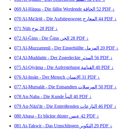
069
Al-Hāqqa - Die fällig Werdende
الحاقة
52
PDF ↓
070
Al-Ma'āriğ - Die Aufstiegswege
المعارج
44
PDF ↓
071
Nūh
نوح
28
PDF ↓
072
Al-Ğinn - Die Ğinn
الجن
28
PDF ↓
073
Al-Muzzammil - Der Eingehüllte
المزمل
20
PDF ↓
074
Al-Muddattir - Der Zugedeckte
المدثر
56
PDF ↓
075
Al-Qiyāma - Die Auferstehung
القيامة
40
PDF ↓
076
Al-Insān - Der Mensch
الإنسان
31
PDF ↓
077
Al-Mursalāt - Die Entsandten
المرسلات
50
PDF ↓
078
An-Naba - Die Kunde
النبأ
40
PDF ↓
079
An-Nāzi'āt - Die Entreißenden
النازعات
46
PDF ↓
080
Abasa - Er blickte düster
عبس
42
PDF ↓
081
At-Takwir - Das Umschlingen
التكوير
29
PDF ↓