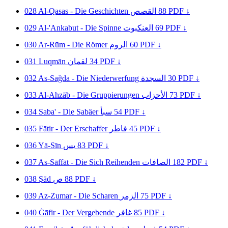
028
Al-Qasas - Die Geschichten
القصص
88
PDF ↓
029
Al-'Ankabut - Die Spinne
العنكبوت
69
PDF ↓
030
Ar-Rūm - Die Römer
الروم
60
PDF ↓
031
Luqmān
لقمان
34
PDF ↓
032
As-Sağda - Die Niederwerfung
السجدة
30
PDF ↓
033
Al-Ahzāb - Die Gruppierungen
الأحزاب
73
PDF ↓
034
Saba' - Die Sabäer
سبأ
54
PDF ↓
035
Fātir - Der Erschaffer
فاطر
45
PDF ↓
036
Yā-Sīn
يس
83
PDF ↓
037
As-Sāffāt - Die Sich Reihenden
الصافات
182
PDF ↓
038
Şād
ص
88
PDF ↓
039
Az-Zumar - Die Scharen
الزمر
75
PDF ↓
040
Ġāfir - Der Vergebende
غافر
85
PDF ↓