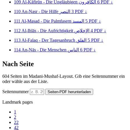
109
Al-Kāfirūn - Die Ungläubigen
الكافرون
6
PDF ↓
110
An-Nasr - Die Hilfe
النصر
3
PDF ↓
111
Al-Masad - Die Palmfasern
المسد
5
PDF ↓
112
Al-Ihlās - Die Aufrichtigkeit
الإخلاص
4
PDF ↓
113
Al-Falaq - Der Tagesanbruch
الفلق
5
PDF ↓
114
An-Nās - Die Menschen
الناس
6
PDF ↓
Nach Seite
604 Seiten im Madani-Mushaf-Layout. Gib eine Seitennummer ein
oder wähle aus der Liste.
Seitennummer
Seiten-PDF herunterladen
Landmark pages
1
2
22
42