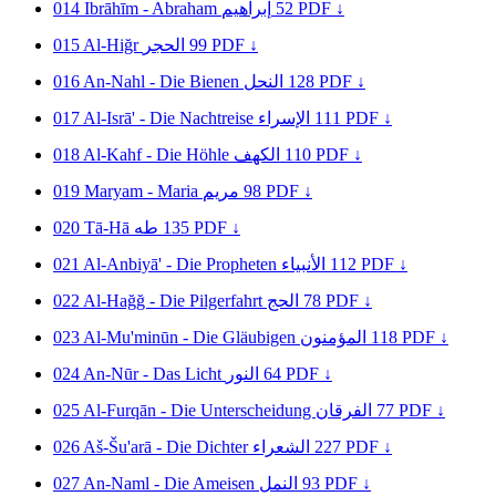
014
Ibrāhīm - Abraham
إبراهيم
52
PDF ↓
015
Al-Hiğr
الحجر
99
PDF ↓
016
An-Nahl - Die Bienen
النحل
128
PDF ↓
017
Al-Isrā' - Die Nachtreise
الإسراء
111
PDF ↓
018
Al-Kahf - Die Höhle
الكهف
110
PDF ↓
019
Maryam - Maria
مريم
98
PDF ↓
020
Tā-Hā
طه
135
PDF ↓
021
Al-Anbiyā' - Die Propheten
الأنبياء
112
PDF ↓
022
Al-Hağğ - Die Pilgerfahrt
الحج
78
PDF ↓
023
Al-Mu'minūn - Die Gläubigen
المؤمنون
118
PDF ↓
024
An-Nūr - Das Licht
النور
64
PDF ↓
025
Al-Furqān - Die Unterscheidung
الفرقان
77
PDF ↓
026
Aš-Šu'arā - Die Dichter
الشعراء
227
PDF ↓
027
An-Naml - Die Ameisen
النمل
93
PDF ↓