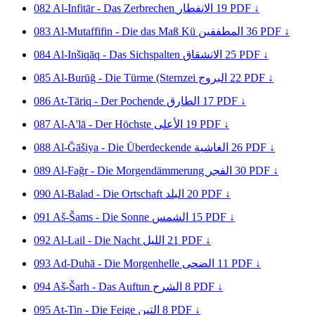
082
Al-Infitār - Das Zerbrechen
الانفطار
19
PDF ↓
083
Al-Mutaffifin - Die das Maß Kü
المطففين
36
PDF ↓
084
Al-Inšiqāq - Das Sichspalten
الانشقاق
25
PDF ↓
085
Al-Burūğ - Die Türme (Sternzei
البروج
22
PDF ↓
086
At-Tāriq - Der Pochende
الطارق
17
PDF ↓
087
Al-A'lā - Der Höchste
الأعلى
19
PDF ↓
088
Al-Ğāšiya - Die Überdeckende
الغاشية
26
PDF ↓
089
Al-Fağr - Die Morgendämmerung
الفجر
30
PDF ↓
090
Al-Balad - Die Ortschaft
البلد
20
PDF ↓
091
Aš-Šams - Die Sonne
الشمس
15
PDF ↓
092
Al-Lail - Die Nacht
الليل
21
PDF ↓
093
Ad-Duhā - Die Morgenhelle
الضحى
11
PDF ↓
094
Aš-Šarh - Das Auftun
الشرح
8
PDF ↓
095
At-Tin - Die Feige
التين
8
PDF ↓