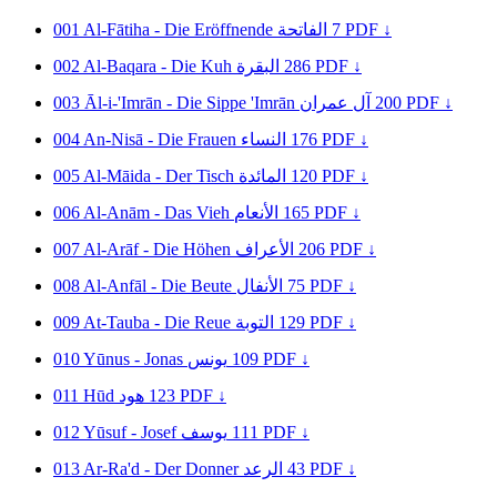
001
Al-Fātiha - Die Eröffnende
الفاتحة
7
PDF ↓
002
Al-Baqara - Die Kuh
البقرة
286
PDF ↓
003
Āl-i-'Imrān - Die Sippe 'Imrān
آل عمران
200
PDF ↓
004
An-Nisā - Die Frauen
النساء
176
PDF ↓
005
Al-Māida - Der Tisch
المائدة
120
PDF ↓
006
Al-Anām - Das Vieh
الأنعام
165
PDF ↓
007
Al-Arāf - Die Höhen
الأعراف
206
PDF ↓
008
Al-Anfāl - Die Beute
الأنفال
75
PDF ↓
009
At-Tauba - Die Reue
التوبة
129
PDF ↓
010
Yūnus - Jonas
يونس
109
PDF ↓
011
Hūd
هود
123
PDF ↓
012
Yūsuf - Josef
يوسف
111
PDF ↓
013
Ar-Ra'd - Der Donner
الرعد
43
PDF ↓