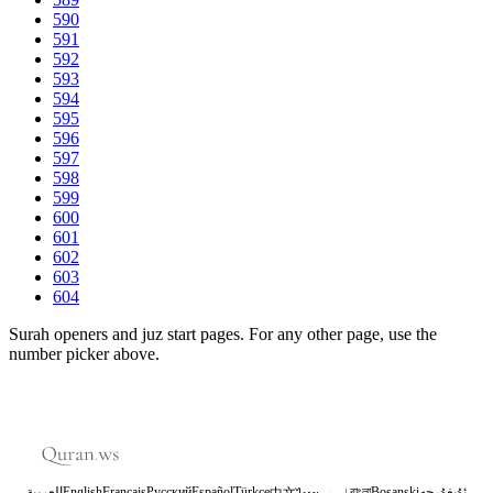
590
591
592
593
594
595
596
597
598
599
600
601
602
603
604
Surah openers and juz start pages. For any other page, use the
number picker above.
العربية
English
Français
Русский
Español
Türkçe
اردو
বাংলা
Bosanski
ئۇيغۇرچە