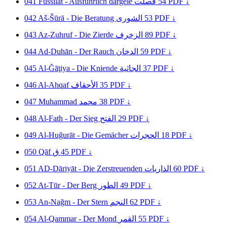
041
Fussilat - Ausführlich dargele
فصلت
54
PDF ↓
042
Aš-Šūrā - Die Beratung
الشورى
53
PDF ↓
043
Az-Zuhruf - Die Zierde
الزخرف
89
PDF ↓
044
Ad-Duhān - Der Rauch
الدخان
59
PDF ↓
045
Al-Ğāţiya - Die Kniende
الجاثية
37
PDF ↓
046
Al-Ahqaf
الأحقاف
35
PDF ↓
047
Muhammad
محمد
38
PDF ↓
048
Al-Fath - Der Sieg
الفتح
29
PDF ↓
049
Al-Huğurāt - Die Gemächer
الحجرات
18
PDF ↓
050
Qāf
ق
45
PDF ↓
051
AD-Dāriyāt - Die Zerstreuenden
الذاريات
60
PDF ↓
052
At-Tūr - Der Berg
الطور
49
PDF ↓
053
An-Nağm - Der Stern
النجم
62
PDF ↓
054
Al-Qammar - Der Mond
القمر
55
PDF ↓