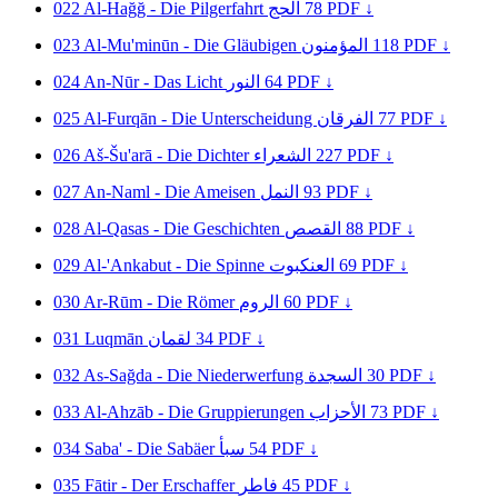
022
Al-Hağğ - Die Pilgerfahrt
الحج
78
PDF ↓
023
Al-Mu'minūn - Die Gläubigen
المؤمنون
118
PDF ↓
024
An-Nūr - Das Licht
النور
64
PDF ↓
025
Al-Furqān - Die Unterscheidung
الفرقان
77
PDF ↓
026
Aš-Šu'arā - Die Dichter
الشعراء
227
PDF ↓
027
An-Naml - Die Ameisen
النمل
93
PDF ↓
028
Al-Qasas - Die Geschichten
القصص
88
PDF ↓
029
Al-'Ankabut - Die Spinne
العنكبوت
69
PDF ↓
030
Ar-Rūm - Die Römer
الروم
60
PDF ↓
031
Luqmān
لقمان
34
PDF ↓
032
As-Sağda - Die Niederwerfung
السجدة
30
PDF ↓
033
Al-Ahzāb - Die Gruppierungen
الأحزاب
73
PDF ↓
034
Saba' - Die Sabäer
سبأ
54
PDF ↓
035
Fātir - Der Erschaffer
فاطر
45
PDF ↓