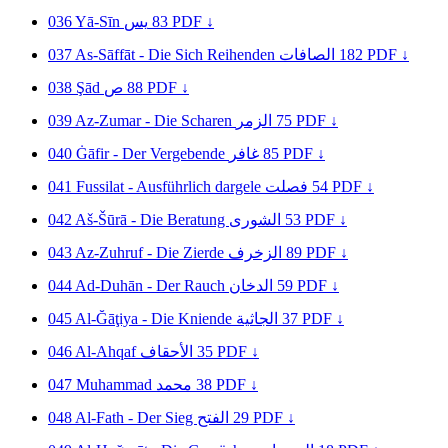
036
Yā-Sīn
يس
83
PDF ↓
037
As-Sāffāt - Die Sich Reihenden
الصافات
182
PDF ↓
038
Şād
ص
88
PDF ↓
039
Az-Zumar - Die Scharen
الزمر
75
PDF ↓
040
Ġāfir - Der Vergebende
غافر
85
PDF ↓
041
Fussilat - Ausführlich dargele
فصلت
54
PDF ↓
042
Aš-Šūrā - Die Beratung
الشورى
53
PDF ↓
043
Az-Zuhruf - Die Zierde
الزخرف
89
PDF ↓
044
Ad-Duhān - Der Rauch
الدخان
59
PDF ↓
045
Al-Ğāţiya - Die Kniende
الجاثية
37
PDF ↓
046
Al-Ahqaf
الأحقاف
35
PDF ↓
047
Muhammad
محمد
38
PDF ↓
048
Al-Fath - Der Sieg
الفتح
29
PDF ↓