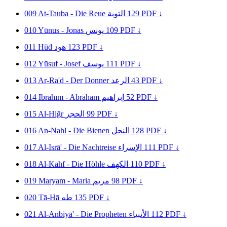
009
At-Tauba - Die Reue
التوبة
129
PDF ↓
010
Yūnus - Jonas
يونس
109
PDF ↓
011
Hūd
هود
123
PDF ↓
012
Yūsuf - Josef
يوسف
111
PDF ↓
013
Ar-Ra'd - Der Donner
الرعد
43
PDF ↓
014
Ibrāhīm - Abraham
إبراهيم
52
PDF ↓
015
Al-Hiğr
الحجر
99
PDF ↓
016
An-Nahl - Die Bienen
النحل
128
PDF ↓
017
Al-Isrā' - Die Nachtreise
الإسراء
111
PDF ↓
018
Al-Kahf - Die Höhle
الكهف
110
PDF ↓
019
Maryam - Maria
مريم
98
PDF ↓
020
Tā-Hā
طه
135
PDF ↓
021
Al-Anbiyā' - Die Propheten
الأنبياء
112
PDF ↓