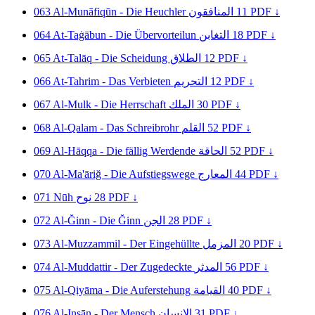
063
Al-Munāfiqūn - Die Heuchler
المنافقون
11
PDF ↓
064
At-Taġābun - Die Übervorteilun
التغابن
18
PDF ↓
065
At-Talāq - Die Scheidung
الطلاق
12
PDF ↓
066
At-Tahrim - Das Verbieten
التحريم
12
PDF ↓
067
Al-Mulk - Die Herrschaft
الملك
30
PDF ↓
068
Al-Qalam - Das Schreibrohr
القلم
52
PDF ↓
069
Al-Hāqqa - Die fällig Werdende
الحاقة
52
PDF ↓
070
Al-Ma'āriğ - Die Aufstiegswege
المعارج
44
PDF ↓
071
Nūh
نوح
28
PDF ↓
072
Al-Ğinn - Die Ğinn
الجن
28
PDF ↓
073
Al-Muzzammil - Der Eingehüllte
المزمل
20
PDF ↓
074
Al-Muddattir - Der Zugedeckte
المدثر
56
PDF ↓
075
Al-Qiyāma - Die Auferstehung
القيامة
40
PDF ↓
076
Al-Insān - Der Mensch
الإنسان
31
PDF ↓