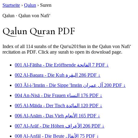
Startseite
›
Qalun
›
Suren
Qalun · Qalun von Nafi‘
Qalun Quran PDF
Index of all 114 surahs of the Qur\u2019an in the Qalun von Nafi‘
recitation as PDF. Click any surah to open its download page.
001
Al-Fātiha - Die Eröffnende
الفاتحة
7
PDF ↓
002
Al-Baqara - Die Kuh
البقرة
286
PDF ↓
003
Āl-i-'Imrān - Die Sippe 'Imrān
آل عمران
200
PDF ↓
004
An-Nisā - Die Frauen
النساء
176
PDF ↓
005
Al-Māida - Der Tisch
المائدة
120
PDF ↓
006
Al-Anām - Das Vieh
الأنعام
165
PDF ↓
007
Al-Arāf - Die Höhen
الأعراف
206
PDF ↓
008
Al-Anfāl - Die Beute
الأنفال
75
PDF ↓