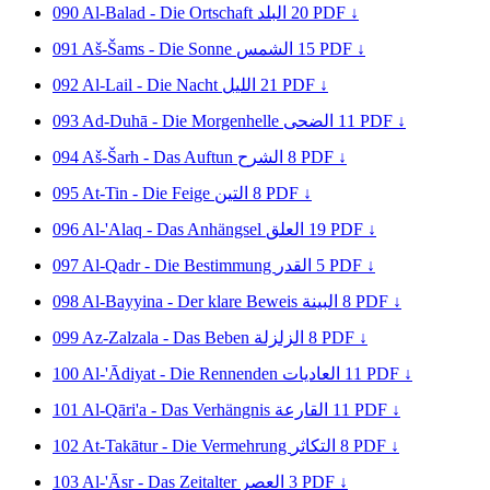
090
Al-Balad - Die Ortschaft
البلد
20
PDF ↓
091
Aš-Šams - Die Sonne
الشمس
15
PDF ↓
092
Al-Lail - Die Nacht
الليل
21
PDF ↓
093
Ad-Duhā - Die Morgenhelle
الضحى
11
PDF ↓
094
Aš-Šarh - Das Auftun
الشرح
8
PDF ↓
095
At-Tin - Die Feige
التين
8
PDF ↓
096
Al-'Alaq - Das Anhängsel
العلق
19
PDF ↓
097
Al-Qadr - Die Bestimmung
القدر
5
PDF ↓
098
Al-Bayyina - Der klare Beweis
البينة
8
PDF ↓
099
Az-Zalzala - Das Beben
الزلزلة
8
PDF ↓
100
Al-'Ādiyat - Die Rennenden
العاديات
11
PDF ↓
101
Al-Qāri'a - Das Verhängnis
القارعة
11
PDF ↓
102
At-Takātur - Die Vermehrung
التكاثر
8
PDF ↓
103
Al-'Āsr - Das Zeitalter
العصر
3
PDF ↓