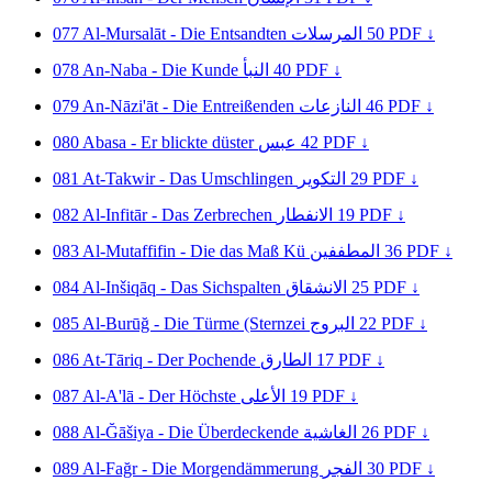
077
Al-Mursalāt - Die Entsandten
المرسلات
50
PDF ↓
078
An-Naba - Die Kunde
النبأ
40
PDF ↓
079
An-Nāzi'āt - Die Entreißenden
النازعات
46
PDF ↓
080
Abasa - Er blickte düster
عبس
42
PDF ↓
081
At-Takwir - Das Umschlingen
التكوير
29
PDF ↓
082
Al-Infitār - Das Zerbrechen
الانفطار
19
PDF ↓
083
Al-Mutaffifin - Die das Maß Kü
المطففين
36
PDF ↓
084
Al-Inšiqāq - Das Sichspalten
الانشقاق
25
PDF ↓
085
Al-Burūğ - Die Türme (Sternzei
البروج
22
PDF ↓
086
At-Tāriq - Der Pochende
الطارق
17
PDF ↓
087
Al-A'lā - Der Höchste
الأعلى
19
PDF ↓
088
Al-Ğāšiya - Die Überdeckende
الغاشية
26
PDF ↓
089
Al-Fağr - Die Morgendämmerung
الفجر
30
PDF ↓