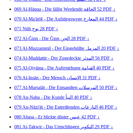
069
Al-Hāqqa - Die fällig Werdende
الحاقة
52
PDF ↓
070
Al-Ma'āriğ - Die Aufstiegswege
المعارج
44
PDF ↓
071
Nūh
نوح
28
PDF ↓
072
Al-Ğinn - Die Ğinn
الجن
28
PDF ↓
073
Al-Muzzammil - Der Eingehüllte
المزمل
20
PDF ↓
074
Al-Muddattir - Der Zugedeckte
المدثر
56
PDF ↓
075
Al-Qiyāma - Die Auferstehung
القيامة
40
PDF ↓
076
Al-Insān - Der Mensch
الإنسان
31
PDF ↓
077
Al-Mursalāt - Die Entsandten
المرسلات
50
PDF ↓
078
An-Naba - Die Kunde
النبأ
40
PDF ↓
079
An-Nāzi'āt - Die Entreißenden
النازعات
46
PDF ↓
080
Abasa - Er blickte düster
عبس
42
PDF ↓
081
At-Takwir - Das Umschlingen
التكوير
29
PDF ↓