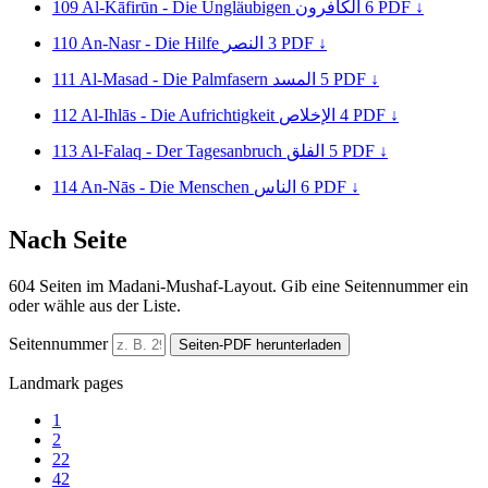
109
Al-Kāfirūn - Die Ungläubigen
الكافرون
6
PDF ↓
110
An-Nasr - Die Hilfe
النصر
3
PDF ↓
111
Al-Masad - Die Palmfasern
المسد
5
PDF ↓
112
Al-Ihlās - Die Aufrichtigkeit
الإخلاص
4
PDF ↓
113
Al-Falaq - Der Tagesanbruch
الفلق
5
PDF ↓
114
An-Nās - Die Menschen
الناس
6
PDF ↓
Nach Seite
604 Seiten im Madani-Mushaf-Layout. Gib eine Seitennummer ein
oder wähle aus der Liste.
Seitennummer
Seiten-PDF herunterladen
Landmark pages
1
2
22
42