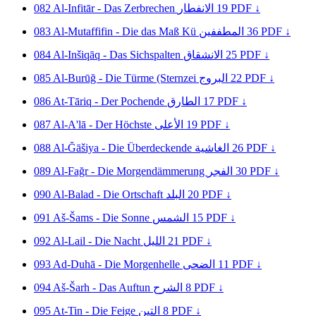
082
Al-Infitār - Das Zerbrechen
الانفطار
19
PDF ↓
083
Al-Mutaffifin - Die das Maß Kü
المطففين
36
PDF ↓
084
Al-Inšiqāq - Das Sichspalten
الانشقاق
25
PDF ↓
085
Al-Burūğ - Die Türme (Sternzei
البروج
22
PDF ↓
086
At-Tāriq - Der Pochende
الطارق
17
PDF ↓
087
Al-A'lā - Der Höchste
الأعلى
19
PDF ↓
088
Al-Ğāšiya - Die Überdeckende
الغاشية
26
PDF ↓
089
Al-Fağr - Die Morgendämmerung
الفجر
30
PDF ↓
090
Al-Balad - Die Ortschaft
البلد
20
PDF ↓
091
Aš-Šams - Die Sonne
الشمس
15
PDF ↓
092
Al-Lail - Die Nacht
الليل
21
PDF ↓
093
Ad-Duhā - Die Morgenhelle
الضحى
11
PDF ↓
094
Aš-Šarh - Das Auftun
الشرح
8
PDF ↓
095
At-Tin - Die Feige
التين
8
PDF ↓