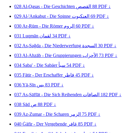
028
Al-Qasas - Die Geschichten
القصص
88
PDF ↓
029
Al-'Ankabut - Die Spinne
العنكبوت
69
PDF ↓
030
Ar-Rūm - Die Römer
الروم
60
PDF ↓
031
Luqmān
لقمان
34
PDF ↓
032
As-Sağda - Die Niederwerfung
السجدة
30
PDF ↓
033
Al-Ahzāb - Die Gruppierungen
الأحزاب
73
PDF ↓
034
Saba' - Die Sabäer
سبأ
54
PDF ↓
035
Fātir - Der Erschaffer
فاطر
45
PDF ↓
036
Yā-Sīn
يس
83
PDF ↓
037
As-Sāffāt - Die Sich Reihenden
الصافات
182
PDF ↓
038
Şād
ص
88
PDF ↓
039
Az-Zumar - Die Scharen
الزمر
75
PDF ↓
040
Ġāfir - Der Vergebende
غافر
85
PDF ↓