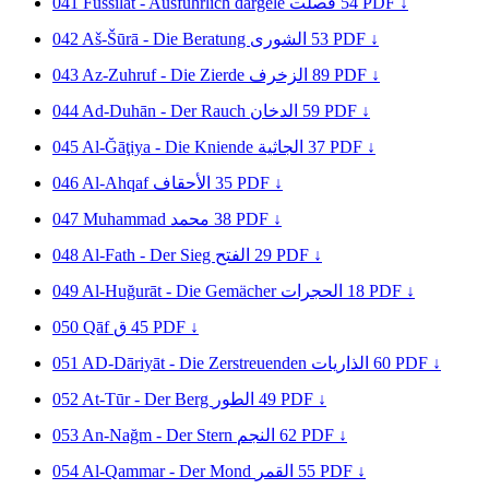
041
Fussilat - Ausführlich dargele
فصلت
54
PDF ↓
042
Aš-Šūrā - Die Beratung
الشورى
53
PDF ↓
043
Az-Zuhruf - Die Zierde
الزخرف
89
PDF ↓
044
Ad-Duhān - Der Rauch
الدخان
59
PDF ↓
045
Al-Ğāţiya - Die Kniende
الجاثية
37
PDF ↓
046
Al-Ahqaf
الأحقاف
35
PDF ↓
047
Muhammad
محمد
38
PDF ↓
048
Al-Fath - Der Sieg
الفتح
29
PDF ↓
049
Al-Huğurāt - Die Gemächer
الحجرات
18
PDF ↓
050
Qāf
ق
45
PDF ↓
051
AD-Dāriyāt - Die Zerstreuenden
الذاريات
60
PDF ↓
052
At-Tūr - Der Berg
الطور
49
PDF ↓
053
An-Nağm - Der Stern
النجم
62
PDF ↓
054
Al-Qammar - Der Mond
القمر
55
PDF ↓