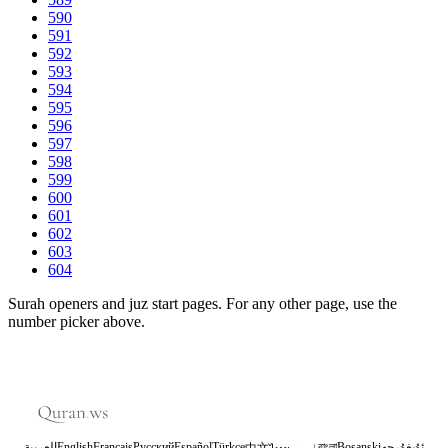
590
591
592
593
594
595
596
597
598
599
600
601
602
603
604
Surah openers and juz start pages. For any other page, use the
number picker above.
العربية
English
Français
Русский
Español
Türkçe
اردو
বাংলা
Bosanski
ئۇيغۇرچە