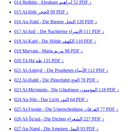
014
Ibrāhīm - Abraham
إبراهيم
52
PDF ↓
015
Al-Hiğr
الحجر
99
PDF ↓
016
An-Nahl - Die Bienen
النحل
128
PDF ↓
017
Al-Isrā' - Die Nachtreise
الإسراء
111
PDF ↓
018
Al-Kahf - Die Höhle
الكهف
110
PDF ↓
019
Maryam - Maria
مريم
98
PDF ↓
020
Tā-Hā
طه
135
PDF ↓
021
Al-Anbiyā' - Die Propheten
الأنبياء
112
PDF ↓
022
Al-Hağğ - Die Pilgerfahrt
الحج
78
PDF ↓
023
Al-Mu'minūn - Die Gläubigen
المؤمنون
118
PDF ↓
024
An-Nūr - Das Licht
النور
64
PDF ↓
025
Al-Furqān - Die Unterscheidung
الفرقان
77
PDF ↓
026
Aš-Šu'arā - Die Dichter
الشعراء
227
PDF ↓
027
An-Naml - Die Ameisen
النمل
93
PDF ↓