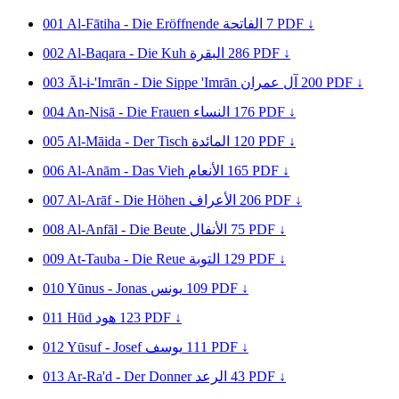
001
Al-Fātiha - Die Eröffnende
الفاتحة
7
PDF ↓
002
Al-Baqara - Die Kuh
البقرة
286
PDF ↓
003
Āl-i-'Imrān - Die Sippe 'Imrān
آل عمران
200
PDF ↓
004
An-Nisā - Die Frauen
النساء
176
PDF ↓
005
Al-Māida - Der Tisch
المائدة
120
PDF ↓
006
Al-Anām - Das Vieh
الأنعام
165
PDF ↓
007
Al-Arāf - Die Höhen
الأعراف
206
PDF ↓
008
Al-Anfāl - Die Beute
الأنفال
75
PDF ↓
009
At-Tauba - Die Reue
التوبة
129
PDF ↓
010
Yūnus - Jonas
يونس
109
PDF ↓
011
Hūd
هود
123
PDF ↓
012
Yūsuf - Josef
يوسف
111
PDF ↓
013
Ar-Ra'd - Der Donner
الرعد
43
PDF ↓