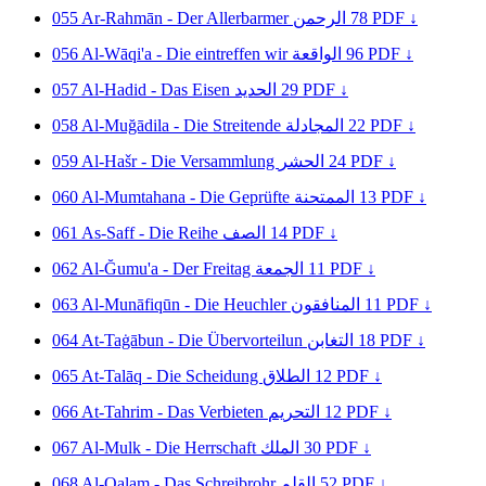
055
Ar-Rahmān - Der Allerbarmer
الرحمن
78
PDF ↓
056
Al-Wāqi'a - Die eintreffen wir
الواقعة
96
PDF ↓
057
Al-Hadid - Das Eisen
الحديد
29
PDF ↓
058
Al-Muğādila - Die Streitende
المجادلة
22
PDF ↓
059
Al-Hašr - Die Versammlung
الحشر
24
PDF ↓
060
Al-Mumtahana - Die Geprüfte
الممتحنة
13
PDF ↓
061
As-Saff - Die Reihe
الصف
14
PDF ↓
062
Al-Ğumu'a - Der Freitag
الجمعة
11
PDF ↓
063
Al-Munāfiqūn - Die Heuchler
المنافقون
11
PDF ↓
064
At-Taġābun - Die Übervorteilun
التغابن
18
PDF ↓
065
At-Talāq - Die Scheidung
الطلاق
12
PDF ↓
066
At-Tahrim - Das Verbieten
التحريم
12
PDF ↓
067
Al-Mulk - Die Herrschaft
الملك
30
PDF ↓
068
Al-Qalam - Das Schreibrohr
القلم
52
PDF ↓