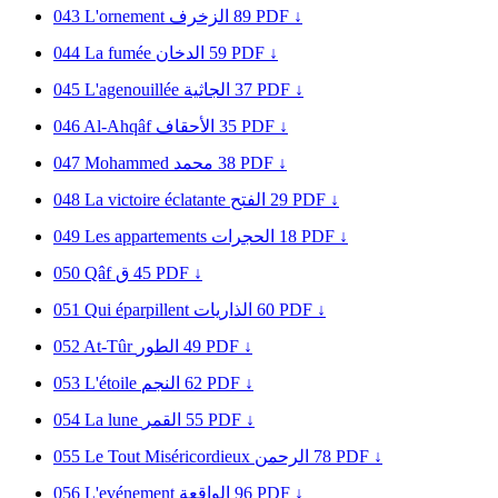
043
L'ornement
الزخرف
89
PDF ↓
044
La fumée
الدخان
59
PDF ↓
045
L'agenouillée
الجاثية
37
PDF ↓
046
Al-Ahqâf
الأحقاف
35
PDF ↓
047
Mohammed
محمد
38
PDF ↓
048
La victoire éclatante
الفتح
29
PDF ↓
049
Les appartements
الحجرات
18
PDF ↓
050
Qâf
ق
45
PDF ↓
051
Qui éparpillent
الذاريات
60
PDF ↓
052
At-Tûr
الطور
49
PDF ↓
053
L'étoile
النجم
62
PDF ↓
054
La lune
القمر
55
PDF ↓
055
Le Tout Miséricordieux
الرحمن
78
PDF ↓
056
L'evénement
الواقعة
96
PDF ↓