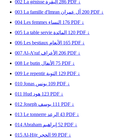
002
La génisse
البقرة
286
PDF ↓
003
La famille d'Imran
آل عمران
200
PDF ↓
004
Les femmes
النساء
176
PDF ↓
005
La table servie
المائدة
120
PDF ↓
006
Les bestiaux
الأنعام
165
PDF ↓
007
Al-A’raf
الأعراف
206
PDF ↓
008
Le butin
الأنفال
75
PDF ↓
009
Le repentir
التوبة
129
PDF ↓
010
Jonas
يونس
109
PDF ↓
011
Hud
هود
123
PDF ↓
012
Joseph
يوسف
111
PDF ↓
013
Le tonnerre
الرعد
43
PDF ↓
014
Abraham
إبراهيم
52
PDF ↓
015
Al-Hijr
الحجر
99
PDF ↓