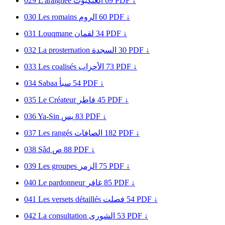
029
L'araignèe
العنكبوت
69
PDF ↓
030
Les romains
الروم
60
PDF ↓
031
Louqmane
لقمان
34
PDF ↓
032
La prosternation
السجدة
30
PDF ↓
033
Les coalisés
الأحزاب
73
PDF ↓
034
Sabaa
سبأ
54
PDF ↓
035
Le Créateur
فاطر
45
PDF ↓
036
Ya-Sin
يس
83
PDF ↓
037
Les rangés
الصافات
182
PDF ↓
038
Sâd
ص
88
PDF ↓
039
Les groupes
الزمر
75
PDF ↓
040
Le pardonneur
غافر
85
PDF ↓
041
Les versets détaillés
فصلت
54
PDF ↓
042
La consultation
الشورى
53
PDF ↓