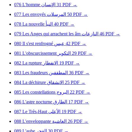
076
L'homme
الإنسان
31
PDF
→
077
Les envoyés
المرسلات
50
PDF
→
078
La nouvelle
النبأ
40
PDF
→
079
Les Anges qui arrachent les âm
النازعات
46
PDF
→
080
Il s'est renfrogné
عبس
42
PDF
→
081
L'obscurcissement
التكوير
29
PDF
→
082
La rupture
الانفطار
19
PDF
→
083
Les fraudeurs
المطففين
36
PDF
→
084
La déchirure
الانشقاق
25
PDF
→
085
Les constellations
البروج
22
PDF
→
086
L'astre nocturne
الطارق
17
PDF
→
087
Le Très-Haut
الأعلى
19
PDF
→
088
L'enveloppante
الغاشية
26
PDF
→
089
L'aube
الفجر
30
PDF
→