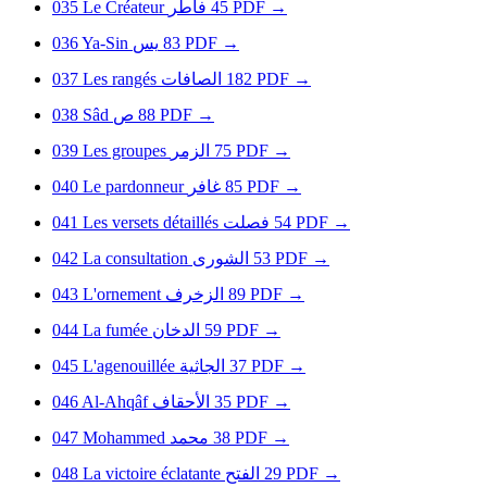
035
Le Créateur
فاطر
45
PDF
→
036
Ya-Sin
يس
83
PDF
→
037
Les rangés
الصافات
182
PDF
→
038
Sâd
ص
88
PDF
→
039
Les groupes
الزمر
75
PDF
→
040
Le pardonneur
غافر
85
PDF
→
041
Les versets détaillés
فصلت
54
PDF
→
042
La consultation
الشورى
53
PDF
→
043
L'ornement
الزخرف
89
PDF
→
044
La fumée
الدخان
59
PDF
→
045
L'agenouillée
الجاثية
37
PDF
→
046
Al-Ahqâf
الأحقاف
35
PDF
→
047
Mohammed
محمد
38
PDF
→
048
La victoire éclatante
الفتح
29
PDF
→