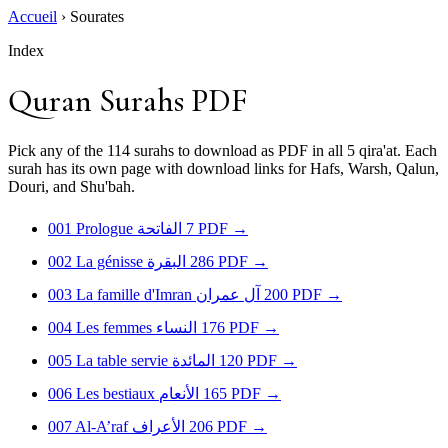
Accueil
›
Sourates
Index
Quran Surahs PDF
Pick any of the 114 surahs to download as PDF in all 5 qira'at. Each
surah has its own page with download links for Hafs, Warsh, Qalun,
Douri, and Shu'bah.
001
Prologue
الفاتحة
7
PDF
→
002
La génisse
البقرة
286
PDF
→
003
La famille d'Imran
آل عمران
200
PDF
→
004
Les femmes
النساء
176
PDF
→
005
La table servie
المائدة
120
PDF
→
006
Les bestiaux
الأنعام
165
PDF
→
007
Al-A’raf
الأعراف
206
PDF
→