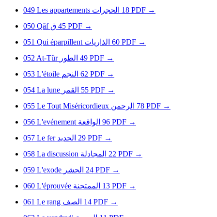
049
Les appartements
الحجرات
18
PDF
→
050
Qâf
ق
45
PDF
→
051
Qui éparpillent
الذاريات
60
PDF
→
052
At-Tûr
الطور
49
PDF
→
053
L'étoile
النجم
62
PDF
→
054
La lune
القمر
55
PDF
→
055
Le Tout Miséricordieux
الرحمن
78
PDF
→
056
L'evénement
الواقعة
96
PDF
→
057
Le fer
الحديد
29
PDF
→
058
La discussion
المجادلة
22
PDF
→
059
L'exode
الحشر
24
PDF
→
060
L'éprouvée
الممتحنة
13
PDF
→
061
Le rang
الصف
14
PDF
→