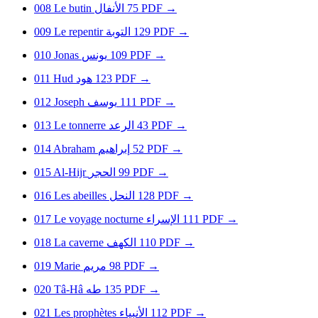
008
Le butin
الأنفال
75
PDF
→
009
Le repentir
التوبة
129
PDF
→
010
Jonas
يونس
109
PDF
→
011
Hud
هود
123
PDF
→
012
Joseph
يوسف
111
PDF
→
013
Le tonnerre
الرعد
43
PDF
→
014
Abraham
إبراهيم
52
PDF
→
015
Al-Hijr
الحجر
99
PDF
→
016
Les abeilles
النحل
128
PDF
→
017
Le voyage nocturne
الإسراء
111
PDF
→
018
La caverne
الكهف
110
PDF
→
019
Marie
مريم
98
PDF
→
020
Tâ-Hâ
طه
135
PDF
→
021
Les prophètes
الأنبياء
112
PDF
→