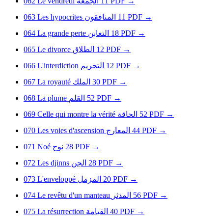
062
Le vendredi
الجمعة
11
PDF
→
063
Les hypocrites
المنافقون
11
PDF
→
064
La grande perte
التغابن
18
PDF
→
065
Le divorce
الطلاق
12
PDF
→
066
L'interdiction
التحريم
12
PDF
→
067
La royauté
الملك
30
PDF
→
068
La plume
القلم
52
PDF
→
069
Celle qui montre la vérité
الحاقة
52
PDF
→
070
Les voies d'ascension
المعارج
44
PDF
→
071
Noé
نوح
28
PDF
→
072
Les djinns
الجن
28
PDF
→
073
L'enveloppé
المزمل
20
PDF
→
074
Le revêtu d'un manteau
المدثر
56
PDF
→
075
La résurrection
القيامة
40
PDF
→