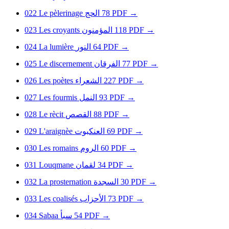
022
Le pèlerinage
الحج
78
PDF
→
023
Les croyants
المؤمنون
118
PDF
→
024
La lumière
النور
64
PDF
→
025
Le discernement
الفرقان
77
PDF
→
026
Les poètes
الشعراء
227
PDF
→
027
Les fourmis
النمل
93
PDF
→
028
Le rècit
القصص
88
PDF
→
029
L'araignèe
العنكبوت
69
PDF
→
030
Les romains
الروم
60
PDF
→
031
Louqmane
لقمان
34
PDF
→
032
La prosternation
السجدة
30
PDF
→
033
Les coalisés
الأحزاب
73
PDF
→
034
Sabaa
سبأ
54
PDF
→