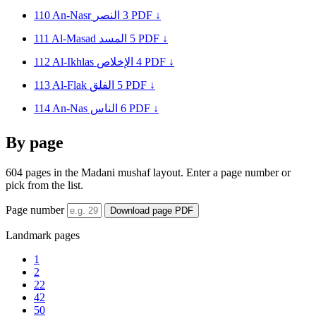
110
An-Nasr
النصر
3
PDF ↓
111
Al-Masad
المسد
5
PDF ↓
112
Al-Ikhlas
الإخلاص
4
PDF ↓
113
Al-Flak
الفلق
5
PDF ↓
114
An-Nas
الناس
6
PDF ↓
By page
604 pages in the Madani mushaf layout. Enter a page number or
pick from the list.
Page number
Download page PDF
Landmark pages
1
2
22
42
50