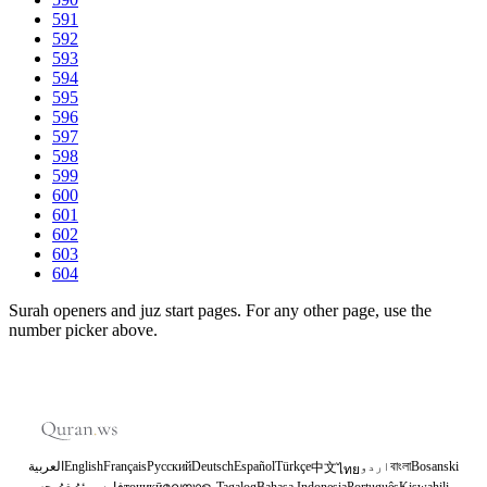
591
592
593
594
595
596
597
598
599
600
601
602
603
604
Surah openers and juz start pages. For any other page, use the
number picker above.
العربية
English
Français
Русский
Deutsch
Español
Türkçe
اردو
বাংলা
Bosanski
中文
ไทย