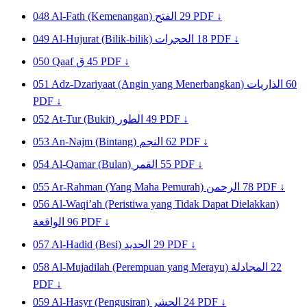
048
Al-Fath (Kemenangan)
الفتح
29
PDF ↓
049
Al-Hujurat (Bilik-bilik)
الحجرات
18
PDF ↓
050
Qaaf
ق
45
PDF ↓
051
Adz-Dzariyaat (Angin yang Menerbangkan)
الذاريات
60
PDF ↓
052
At-Tur (Bukit)
الطور
49
PDF ↓
053
An-Najm (Bintang)
النجم
62
PDF ↓
054
Al-Qamar (Bulan)
القمر
55
PDF ↓
055
Ar-Rahman (Yang Maha Pemurah)
الرحمن
78
PDF ↓
056
Al-Waqi’ah (Peristiwa yang Tidak Dapat Dielakkan)
الواقعة
96
PDF ↓
057
Al-Hadid (Besi)
الحديد
29
PDF ↓
058
Al-Mujadilah (Perempuan yang Merayu)
المجادلة
22
PDF ↓
059
Al-Hasyr (Pengusiran)
الحشر
24
PDF ↓