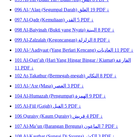
096
Al-‘Alaq (Segumpal Darah)
العلق
19
PDF ↓
097
Al-Qadr (Kemuliaan)
القدر
5
PDF ↓
098
Al-Baiyinah (Bukti yang Nyata)
البينة
8
PDF ↓
099
Al-Zalzalah (Kegoncangan)
الزلزلة
8
PDF ↓
100
Al-‘Aadiyaat (Yang Berlari Kencang)
العاديات
11
PDF ↓
101
Al-Qari’ah (Hari Yang Hingar Bingar / Kiamat)
القارعة
11
PDF ↓
102
At-Takathur (Bermegah-megah)
التكاثر
8
PDF ↓
103
Al-‘Asr (Masa)
العصر
3
PDF ↓
104
Al-Humazah (Pengumpat)
الهمزة
9
PDF ↓
105
Al-Fiil (Gajah)
الفيل
5
PDF ↓
106
Quraisy (Kaum Quraisy)
قريش
4
PDF ↓
107
Al-Ma’un (Barangan Berguna)
الماعون
7
PDF ↓
108
Al-Kauthar (Sungai Di Syurga)
الكوثر
3
PDF ↓