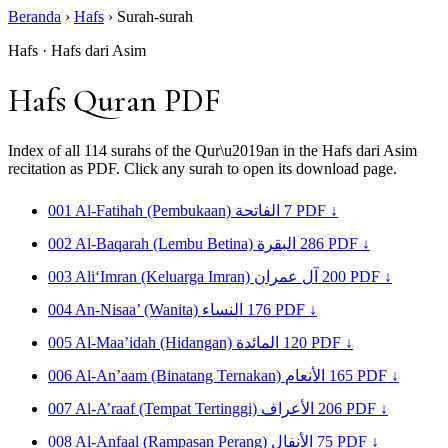
Beranda
›
Hafs
›
Surah-surah
Hafs · Hafs dari Asim
Hafs Quran PDF
Index of all 114 surahs of the Qur\u2019an in the Hafs dari Asim
recitation as PDF. Click any surah to open its download page.
001
Al-Fatihah (Pembukaan)
الفاتحة
7
PDF ↓
002
Al-Baqarah (Lembu Betina)
البقرة
286
PDF ↓
003
Ali‘Imran (Keluarga Imran)
آل عمران
200
PDF ↓
004
An-Nisaa’ (Wanita)
النساء
176
PDF ↓
005
Al-Maa’idah (Hidangan)
المائدة
120
PDF ↓
006
Al-An’aam (Binatang Ternakan)
الأنعام
165
PDF ↓
007
Al-A’raaf (Tempat Tertinggi)
الأعراف
206
PDF ↓
008
Al-Anfaal (Rampasan Perang)
الأنفال
75
PDF ↓