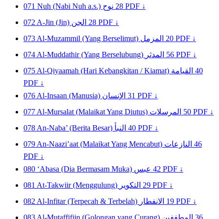
071
Nuh (Nabi Nuh a.s.)
نوح
28
PDF ↓
072
A-Jin (Jin)
الجن
28
PDF ↓
073
Al-Muzammil (Yang Berselimut)
المزمل
20
PDF ↓
074
Al-Muddathir (Yang Berselubung)
المدثر
56
PDF ↓
075
Al-Qiyaamah (Hari Kebangkitan / Kiamat)
القيامة
40
PDF ↓
076
Al-Insaan (Manusia)
الإنسان
31
PDF ↓
077
Al-Mursalat (Malaikat Yang Diutus)
المرسلات
50
PDF ↓
078
An-Naba’ (Berita Besar)
النبأ
40
PDF ↓
079
An-Naazi’aat (Malaikat Yang Mencabut)
النازعات
46
PDF ↓
080
‘Abasa (Dia Bermasam Muka)
عبس
42
PDF ↓
081
At-Takwiir (Menggulung)
التكوير
29
PDF ↓
082
Al-Infitar (Terpecah & Terbelah)
الانفطار
19
PDF ↓
083
Al-Mutaffifiin (Golongan yang Curang)
المطففين
36