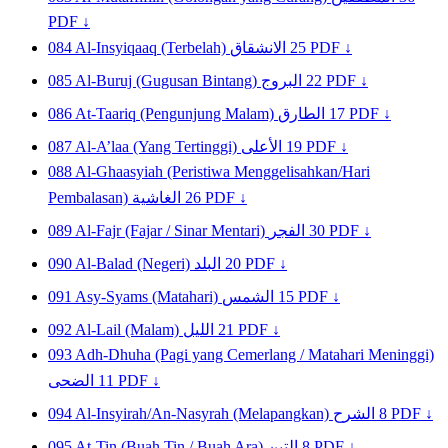
PDF ↓
084
Al-Insyiqaaq (Terbelah)
الانشقاق
25
PDF ↓
085
Al-Buruj (Gugusan Bintang)
البروج
22
PDF ↓
086
At-Taariq (Pengunjung Malam)
الطارق
17
PDF ↓
087
Al-A’laa (Yang Tertinggi)
الأعلى
19
PDF ↓
088
Al-Ghaasyiah (Peristiwa Menggelisahkan/Hari
Pembalasan)
الغاشية
26
PDF ↓
089
Al-Fajr (Fajar / Sinar Mentari)
الفجر
30
PDF ↓
090
Al-Balad (Negeri)
البلد
20
PDF ↓
091
Asy-Syams (Matahari)
الشمس
15
PDF ↓
092
Al-Lail (Malam)
الليل
21
PDF ↓
093
Adh-Dhuha (Pagi yang Cemerlang / Matahari Meninggi)
الضحى
11
PDF ↓
094
Al-Insyirah/An-Nasyrah (Melapangkan)
الشرح
8
PDF ↓
095
At-Tin (Buah Tin / Buah Ara)
التين
8
PDF ↓