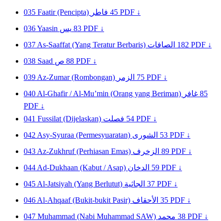
035
Faatir (Pencipta)
فاطر
45
PDF ↓
036
Yaasin
يس
83
PDF ↓
037
As-Saaffat (Yang Teratur Berbaris)
الصافات
182
PDF ↓
038
Saad
ص
88
PDF ↓
039
Az-Zumar (Rombongan)
الزمر
75
PDF ↓
040
Al-Ghafir / Al-Mu’min (Orang yang Beriman)
غافر
85
PDF ↓
041
Fussilat (Dijelaskan)
فصلت
54
PDF ↓
042
Asy-Syuraa (Permesyuaratan)
الشورى
53
PDF ↓
043
Az-Zukhruf (Perhiasan Emas)
الزخرف
89
PDF ↓
044
Ad-Dukhaan (Kabut / Asap)
الدخان
59
PDF ↓
045
Al-Jatsiyah (Yang Berlutut)
الجاثية
37
PDF ↓
046
Al-Ahqaaf (Bukit-bukit Pasir)
الأحقاف
35
PDF ↓
047
Muhammad (Nabi Muhammad SAW)
محمد
38
PDF ↓