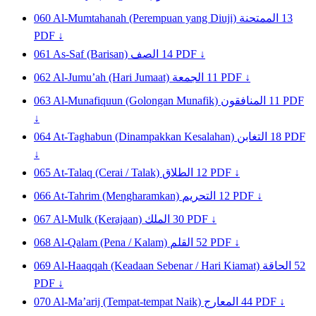
060
Al-Mumtahanah (Perempuan yang Diuji)
الممتحنة
13
PDF ↓
061
As-Saf (Barisan)
الصف
14
PDF ↓
062
Al-Jumu’ah (Hari Jumaat)
الجمعة
11
PDF ↓
063
Al-Munafiquun (Golongan Munafik)
المنافقون
11
PDF
↓
064
At-Taghabun (Dinampakkan Kesalahan)
التغابن
18
PDF
↓
065
At-Talaq (Cerai / Talak)
الطلاق
12
PDF ↓
066
At-Tahrim (Mengharamkan)
التحريم
12
PDF ↓
067
Al-Mulk (Kerajaan)
الملك
30
PDF ↓
068
Al-Qalam (Pena / Kalam)
القلم
52
PDF ↓
069
Al-Haaqqah (Keadaan Sebenar / Hari Kiamat)
الحاقة
52
PDF ↓
070
Al-Ma’arij (Tempat-tempat Naik)
المعارج
44
PDF ↓