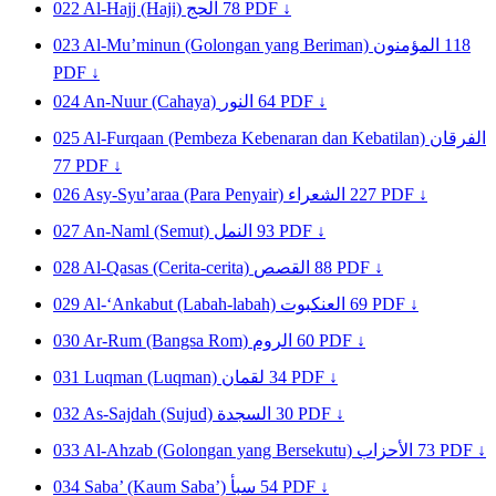
022
Al-Hajj (Haji)
الحج
78
PDF ↓
023
Al-Mu’minun (Golongan yang Beriman)
المؤمنون
118
PDF ↓
024
An-Nuur (Cahaya)
النور
64
PDF ↓
025
Al-Furqaan (Pembeza Kebenaran dan Kebatilan)
الفرقان
77
PDF ↓
026
Asy-Syu’araa (Para Penyair)
الشعراء
227
PDF ↓
027
An-Naml (Semut)
النمل
93
PDF ↓
028
Al-Qasas (Cerita-cerita)
القصص
88
PDF ↓
029
Al-‘Ankabut (Labah-labah)
العنكبوت
69
PDF ↓
030
Ar-Rum (Bangsa Rom)
الروم
60
PDF ↓
031
Luqman (Luqman)
لقمان
34
PDF ↓
032
As-Sajdah (Sujud)
السجدة
30
PDF ↓
033
Al-Ahzab (Golongan yang Bersekutu)
الأحزاب
73
PDF ↓
034
Saba’ (Kaum Saba’)
سبأ
54
PDF ↓