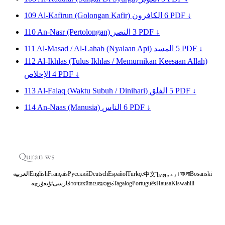
109
Al-Kafirun (Golongan Kafir)
الكافرون
6
PDF ↓
110
An-Nasr (Pertolongan)
النصر
3
PDF ↓
111
Al-Masad / Al-Lahab (Nyalaan Api)
المسد
5
PDF ↓
112
Al-Ikhlas (Tulus Ikhlas / Memurnikan Keesaan Allah)
الإخلاص
4
PDF ↓
113
Al-Falaq (Waktu Subuh / Dinihari)
الفلق
5
PDF ↓
114
An-Naas (Manusia)
الناس
6
PDF ↓
العربية
English
Français
Русский
Deutsch
Español
Türkçe
اردو
বাংলা
Bosanski
中文
ไทย
ئۇيغۇرچە
فارسی
тоҷикӣ
മലയാളം
Tagalog
Português
Hausa
Kiswahili