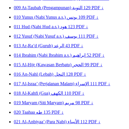
009
At-Taubah (Pengampunan)
التوبة
129
PDF ↓
010
Yunus (Nabi Yunus a.s.)
يونس
109
PDF ↓
011
Hud (Nabi Hud a.s.)
هود
123
PDF ↓
012
Yusuf (Nabi Yusuf a.s.)
يوسف
111
PDF ↓
013
Ar-Ra’d (Guruh)
الرعد
43
PDF ↓
014
Ibrahim (Nabi Ibrahim a.s.)
إبراهيم
52
PDF ↓
015
Al-Hijr (Kawasan Berbatu)
الحجر
99
PDF ↓
016
An-Nahl (Lebah)
النحل
128
PDF ↓
017
Al-Israa’ (Perjalanan Malam)
الإسراء
111
PDF ↓
018
Al-Kahfi (Gua)
الكهف
110
PDF ↓
019
Maryam (Siti Maryam)
مريم
98
PDF ↓
020
Taahaa
طه
135
PDF ↓
021
Al-Anbiyaa’ (Para Nabi)
الأنبياء
112
PDF ↓