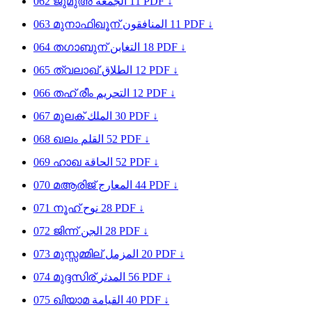
062
ജുമുഅ
الجمعة
11
PDF ↓
063
മുനാഫിഖൂന്
المنافقون
11
PDF ↓
064
തഗാബുന്
التغابن
18
PDF ↓
065
ത്വലാഖ്
الطلاق
12
PDF ↓
066
തഹ് രീം
التحريم
12
PDF ↓
067
മുലക്
الملك
30
PDF ↓
068
ഖലം
القلم
52
PDF ↓
069
ഹാഖ
الحاقة
52
PDF ↓
070
മആരിജ്
المعارج
44
PDF ↓
071
നൂഹ്
نوح
28
PDF ↓
072
ജിന്ന്
الجن
28
PDF ↓
073
മുസ്സമ്മില്
المزمل
20
PDF ↓
074
മുദ്ദസിര്
المدثر
56
PDF ↓
075
ഖിയാമ
القيامة
40
PDF ↓