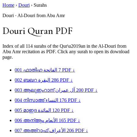
Home
›
Douri
›
Surahs
Douri · Al-Douri from Abu Amr
Douri Quran PDF
Index of all 114 surahs of the Qur\u2019an in the Al-Douri from
Abu Amr recitation as PDF. Click any surah to open its download
page.
001
ഫാതിഹ
الفاتحة
7
PDF ↓
002
ബഖറ
البقرة
286
PDF ↓
003
ആലുഇംറാന്
آل عمران
200
PDF ↓
004
നിസാഅ്
النساء
176
PDF ↓
005
മാഇദ
المائدة
120
PDF ↓
006
അന്ആം
الأنعام
165
PDF ↓
007
അഅ്റാഫ്
الأعراف
206
PDF ↓