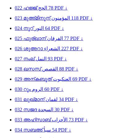
022
ഹജ്ജ്
الحج
78
PDF ↓
023
മുഅ്മിനൂന്
المؤمنون
118
PDF ↓
024
നൂറ്
النور
64
PDF ↓
025
ഫുര്ഖാന്
الفرقان
77
PDF ↓
026
ശുഅറാ
الشعراء
227
PDF ↓
027
നംല്
النمل
93
PDF ↓
028
ഖസസ്
القصص
88
PDF ↓
029
അന്കബൂത്
العنكبوت
69
PDF ↓
030
റൂം
الروم
60
PDF ↓
031
ലുഖ്മാന്
لقمان
34
PDF ↓
032
സജദ
السجدة
30
PDF ↓
033
അഹ്സാബ്
الأحزاب
73
PDF ↓
034
സബഅ്
سبأ
54
PDF ↓