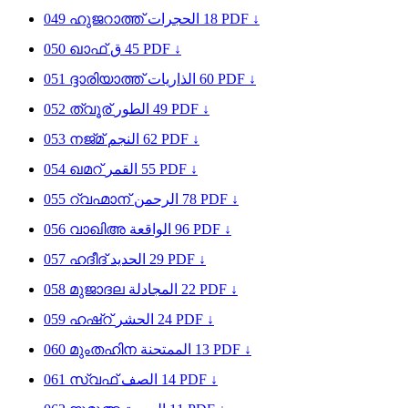
049
ഹുജറാത്ത്
الحجرات
18
PDF ↓
050
ഖാഫ്
ق
45
PDF ↓
051
ദ്ദാരിയാത്ത്
الذاريات
60
PDF ↓
052
ത്വൂര്
الطور
49
PDF ↓
053
നജ്മ്
النجم
62
PDF ↓
054
ഖമറ്
القمر
55
PDF ↓
055
റ്വഹ്മാന്
الرحمن
78
PDF ↓
056
വാഖിഅ
الواقعة
96
PDF ↓
057
ഹദീദ്
الحديد
29
PDF ↓
058
മുജാദല
المجادلة
22
PDF ↓
059
ഹഷ്റ്
الحشر
24
PDF ↓
060
മുംതഹിന
الممتحنة
13
PDF ↓
061
സ്വഫ്
الصف
14
PDF ↓