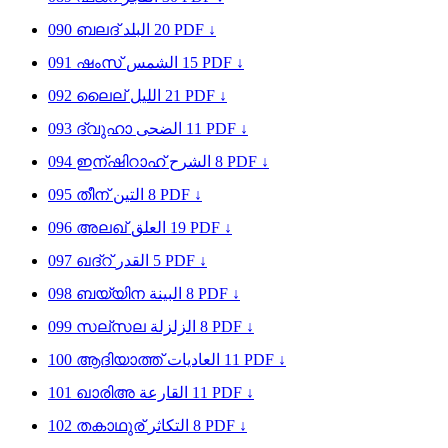
090
ബലദ്
البلد
20
PDF ↓
091
ഷംസ്
الشمس
15
PDF ↓
092
ലൈല്
الليل
21
PDF ↓
093
ദ്വുഹാ
الضحى
11
PDF ↓
094
ഇന്ഷിറാഹ്
الشرح
8
PDF ↓
095
തീന്
التين
8
PDF ↓
096
അലഖ്
العلق
19
PDF ↓
097
ഖദ്റ്
القدر
5
PDF ↓
098
ബയ്യിന
البينة
8
PDF ↓
099
സല്സല
الزلزلة
8
PDF ↓
100
ആദിയാത്ത്
العاديات
11
PDF ↓
101
ഖാരിഅ
القارعة
11
PDF ↓
102
തകാഥുര്
التكاثر
8
PDF ↓