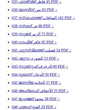
035
ഫാത്വിര്
فاطر
45
PDF ↓
036
യാസീന്
يس
83
PDF ↓
037
സ്വാഫാത്ത്
الصافات
182
PDF ↓
038
സ്വാദ്
ص
88
PDF ↓
039
സുമര്
الزمر
75
PDF ↓
040
ഗാഫിര്
غافر
85
PDF ↓
041
ഫുസ്വിലത്ത്
فصلت
54
PDF ↓
042
ഷൂറാ
الشورى
53
PDF ↓
043
സുഖ്റുഫ്
الزخرف
89
PDF ↓
044
ദുഖാന്
الدخان
59
PDF ↓
045
ജാസിയ
الجاثية
37
PDF ↓
046
അഹ്ഖാഫ്
الأحقاف
35
PDF ↓
047
മുഹമ്മദ്
محمد
38
PDF ↓
048
ഫതഹ്
الفتح
29
PDF ↓