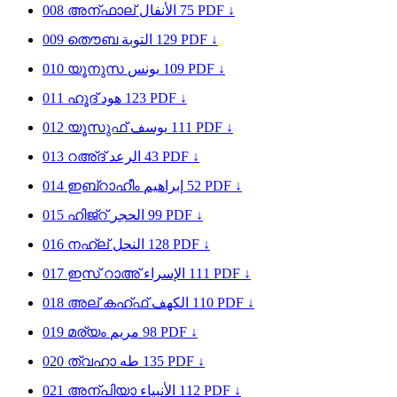
008
അന്ഫാല്
الأنفال
75
PDF ↓
009
തൌബ
التوبة
129
PDF ↓
010
യൂനുസ
يونس
109
PDF ↓
011
ഹൂദ്
هود
123
PDF ↓
012
യൂസുഫ്
يوسف
111
PDF ↓
013
റഅ്ദ്
الرعد
43
PDF ↓
014
ഇബ്റാഹീം
إبراهيم
52
PDF ↓
015
ഹിജ്റ്
الحجر
99
PDF ↓
016
നഹ്ല്
النحل
128
PDF ↓
017
ഇസ് റാഅ്
الإسراء
111
PDF ↓
018
അല് കഹ്ഫ്
الكهف
110
PDF ↓
019
മര്യം
مريم
98
PDF ↓
020
ത്വഹാ
طه
135
PDF ↓
021
അന്പിയാ
الأنبياء
112
PDF ↓