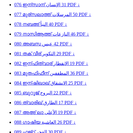
076
ഇന്സാന്
الإنسان
31
PDF ↓
077
മുര്സലാത്ത്
المرسلات
50
PDF ↓
078
നബഅ്
النبأ
40
PDF ↓
079
നാസിആത്ത്
النازعات
46
PDF ↓
080
അബസ
عبس
42
PDF ↓
081
തക് വീര്
التكوير
29
PDF ↓
082
ഇന്ഫിത്വാര്
الانفطار
19
PDF ↓
083
മുതഫിഫീന്
المطففين
36
PDF ↓
084
ഇന്ഷിഖാഖ്
الانشقاق
25
PDF ↓
085
ബുറൂജ്
البروج
22
PDF ↓
086
ത്വാരിഖ്
الطارق
17
PDF ↓
087
അഅ് ലാ
الأعلى
19
PDF ↓
088
ഗാഷിയ
الغاشية
26
PDF ↓
089
ഫജ്റ്
الفجر
30
PDF ↓