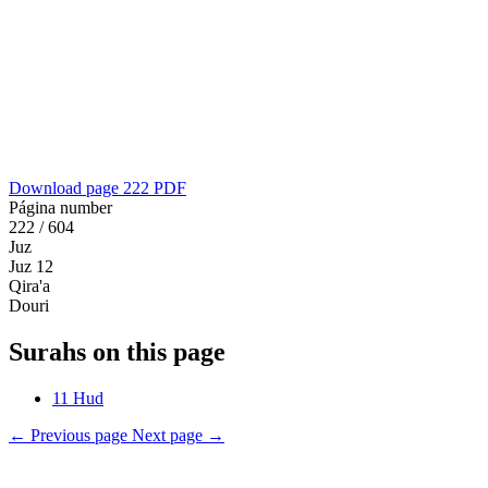
Download page 222 PDF
Página number
222 / 604
Juz
Juz 12
Qira'a
Douri
Surahs on this page
11
Hud
←
Previous page
Next page
→