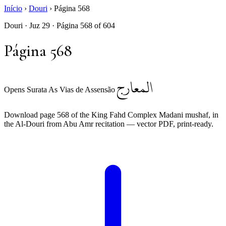
Início
›
Douri
›
Página 568
Douri · Juz 29 · Página 568 of 604
Página 568
المعارج
Opens Surata As Vias de Assensão
Download page 568 of the King Fahd Complex Madani mushaf, in
the Al-Douri from Abu Amr recitation — vector PDF, print-ready.