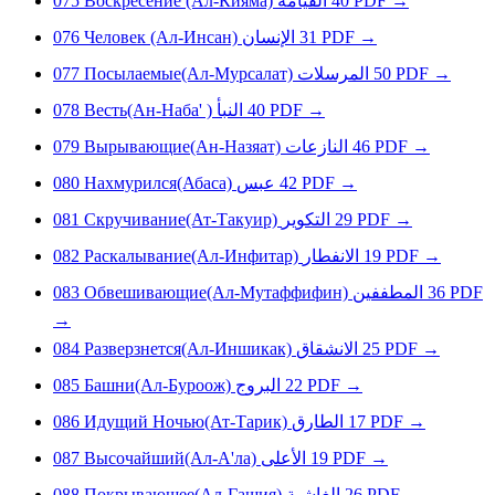
075
Воскресение (Ал-Кияма)
القيامة
40
PDF
→
076
Человек (Ал-Инсан)
الإنسان
31
PDF
→
077
Посылаемые(Ал-Мурсалат)
المرسلات
50
PDF
→
078
Весть(Ан-Наба' )
النبأ
40
PDF
→
079
Вырывающие(Ан-Назяат)
النازعات
46
PDF
→
080
Нахмурился(Абаса)
عبس
42
PDF
→
081
Скручивание(Ат-Такуир)
التكوير
29
PDF
→
082
Раскалывание(Ал-Инфитар)
الانفطار
19
PDF
→
083
Обвешивающие(Ал-Мутаффифин)
المطففين
36
PDF
→
084
Разверзнется(Ал-Иншикак)
الانشقاق
25
PDF
→
085
Башни(Ал-Буроож)
البروج
22
PDF
→
086
Идущий Ночью(Ат-Тарик)
الطارق
17
PDF
→
087
Высочайший(Ал-А'ла)
الأعلى
19
PDF
→
088
Покрывающее(Ал-Гашия)
الغاشية
26
PDF
→