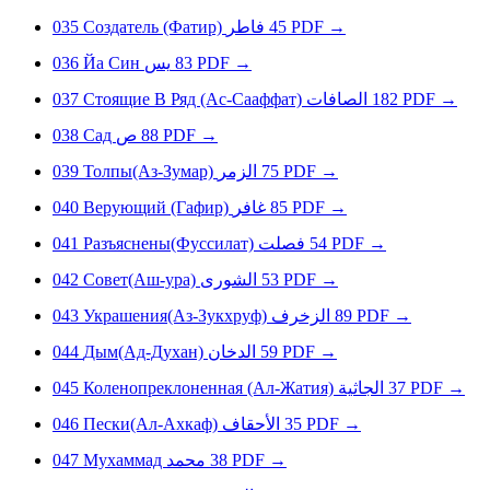
035
Создатель (Фатир)
فاطر
45
PDF
→
036
Йa Cин
يس
83
PDF
→
037
Стоящие В Ряд (Ас-Сааффат)
الصافات
182
PDF
→
038
Сад
ص
88
PDF
→
039
Толпы(Аз-Зумар)
الزمر
75
PDF
→
040
Верующий (Гафир)
غافر
85
PDF
→
041
Разъяснены(Фуссилат)
فصلت
54
PDF
→
042
Совет(Аш-ура)
الشورى
53
PDF
→
043
Украшения(Аз-Зукхруф)
الزخرف
89
PDF
→
044
Дым(Ад-Духан)
الدخان
59
PDF
→
045
Коленопреклоненная (Ал-Жатия)
الجاثية
37
PDF
→
046
Пески(Ал-Ахкаф)
الأحقاف
35
PDF
→
047
Муxaммaд
محمد
38
PDF
→