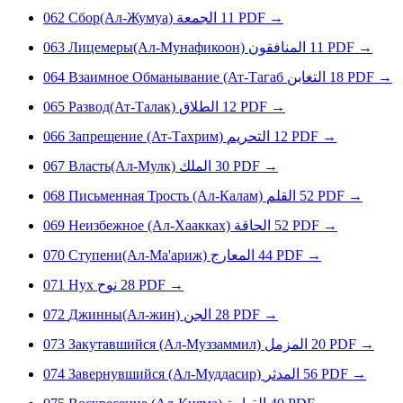
062
Сбор(Ал-Жумуа)
الجمعة
11
PDF
→
063
Лицемеры(Ал-Мунафикоон)
المنافقون
11
PDF
→
064
Взаимное Обманывание (Ат-Тагаб
التغابن
18
PDF
→
065
Развод(Ат-Талак)
الطلاق
12
PDF
→
066
Запрещение (Ат-Тахрим)
التحريم
12
PDF
→
067
Власть(Ал-Мулк)
الملك
30
PDF
→
068
Письменная Трость (Ал-Калам)
القلم
52
PDF
→
069
Неизбежное (Ал-Хаакках)
الحاقة
52
PDF
→
070
Ступени(Ал-Ма'ариж)
المعارج
44
PDF
→
071
Нуx
نوح
28
PDF
→
072
Джинны(Ал-жин)
الجن
28
PDF
→
073
Закутавшийся (Ал-Муззаммил)
المزمل
20
PDF
→
074
Завернувшийся (Ал-Муддасир)
المدثر
56
PDF
→