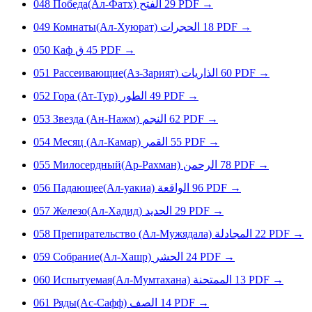
048
Победа(Ал-Фатх)
الفتح
29
PDF
→
049
Комнаты(Ал-Хуюрат)
الحجرات
18
PDF
→
050
Кaф
ق
45
PDF
→
051
Рассеивающие(Аз-Зарият)
الذاريات
60
PDF
→
052
Гора (Ат-Тур)
الطور
49
PDF
→
053
Звезда (Ан-Нажм)
النجم
62
PDF
→
054
Месяц (Ал-Камар)
القمر
55
PDF
→
055
Милосердный(Ар-Рахман)
الرحمن
78
PDF
→
056
Падающее(Ал-уакиа)
الواقعة
96
PDF
→
057
Железо(Ал-Хадид)
الحديد
29
PDF
→
058
Препирательство (Ал-Мужядала)
المجادلة
22
PDF
→
059
Собрание(Ал-Хашр)
الحشر
24
PDF
→
060
Испытуемая(Ал-Мумтахана)
الممتحنة
13
PDF
→
061
Ряды(Ас-Сафф)
الصف
14
PDF
→