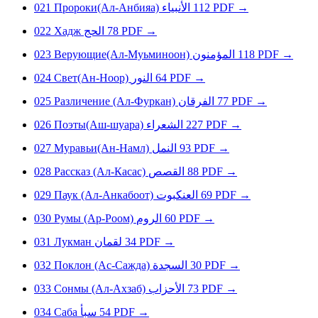
021
Пророки(Ал-Анбияа)
الأنبياء
112
PDF
→
022
Xaдж
الحج
78
PDF
→
023
Верующие(Ал-Муьминоон)
المؤمنون
118
PDF
→
024
Свет(Ан-Ноор)
النور
64
PDF
→
025
Различение (Ал-Фуркан)
الفرقان
77
PDF
→
026
Поэты(Аш-шуара)
الشعراء
227
PDF
→
027
Муравьи(Ан-Намл)
النمل
93
PDF
→
028
Рассказ (Ал-Касас)
القصص
88
PDF
→
029
Паук (Ал-Анкабоот)
العنكبوت
69
PDF
→
030
Pумы (Ар-Роом)
الروم
60
PDF
→
031
Лукмaн
لقمان
34
PDF
→
032
Поклон (Ас-Сажда)
السجدة
30
PDF
→
033
Сонмы (Ал-Ахзаб)
الأحزاب
73
PDF
→
034
Caбa
سبأ
54
PDF
→