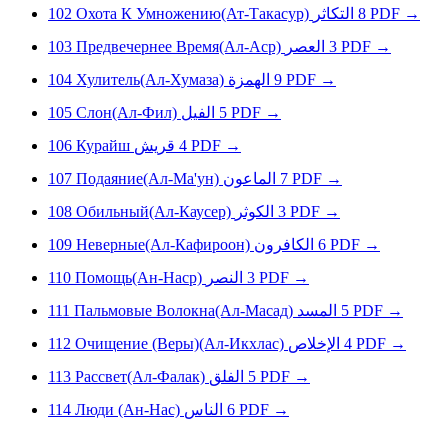
102
Охота К Умножению(Ат-Такасур)
التكاثر
8
PDF
→
103
Предвечернее Время(Ал-Аср)
العصر
3
PDF
→
104
Хулитель(Ал-Хумаза)
الهمزة
9
PDF
→
105
Слон(Ал-Фил)
الفيل
5
PDF
→
106
Куpaйш
قريش
4
PDF
→
107
Подаяние(Ал-Ма'ун)
الماعون
7
PDF
→
108
Обильный(Ал-Каусер)
الكوثر
3
PDF
→
109
Неверные(Ал-Кафироон)
الكافرون
6
PDF
→
110
Помощь(Ан-Наср)
النصر
3
PDF
→
111
Пальмовые Волокна(Ал-Масад)
المسد
5
PDF
→
112
Очищение (Веры)(Ал-Икхлас)
الإخلاص
4
PDF
→
113
Рассвет(Ал-Фалак)
الفلق
5
PDF
→
114
Люди (Ан-Нас)
الناس
6
PDF
→