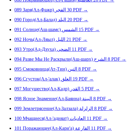
089
Заря(Ал-Фажр)
الفجر
30
PDF
→
090
Город(Ал-Балад)
البلد
20
PDF
→
091
Солнце(Аш-шамс)
الشمس
15
PDF
→
092
Ночь(Ал-Ляыл)
الليل
21
PDF
→
093
Утро(Ад-Дхуха)
الضحى
11
PDF
→
094
Разве Мы Не Раскрыли(Аш-шарх)
الشرح
8
PDF
→
095
Смоковница(Ат-Тин)
التين
8
PDF
→
096
Сгусток(Ал-'алак)
العلق
19
PDF
→
097
Могущество(Ал-Кадр)
القدر
5
PDF
→
098
Ясное Знамение(Ал-Баяина)
البينة
8
PDF
→
099
Землетрясение(Аз-Залзала)
الزلزلة
8
PDF
→
100
Мчащиеся(Ал-'адияат)
العاديات
11
PDF
→
101
Поражающее(Ал-Кари'а)
القارعة
11
PDF
→