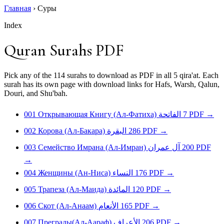
Главная
›
Суры
Index
Quran Surahs PDF
Pick any of the 114 surahs to download as PDF in all 5 qira'at. Each
surah has its own page with download links for Hafs, Warsh, Qalun,
Douri, and Shu'bah.
001
Открывающая Книгу (Ал-Фатиха)
الفاتحة
7
PDF
→
002
Корова (Ал-Бакара)
البقرة
286
PDF
→
003
Семейство Имрана (Ал-Имран)
آل عمران
200
PDF
→
004
Женщины (Ан-Ниса)
النساء
176
PDF
→
005
Трапеза (Ал-Маида)
المائدة
120
PDF
→
006
Скот (Ал-Анаам)
الأنعام
165
PDF
→
007
Преграды(Ал-Аaраф)
الأعراف
206
PDF
→