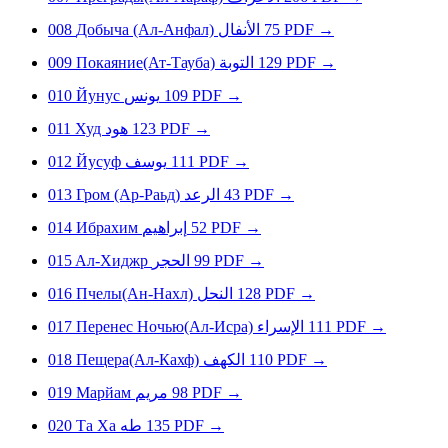
008
Добыча (Ал-Анфал)
الأنفال
75
PDF
→
009
Покаяние(Ат-Тауба)
التوبة
129
PDF
→
010
Йунус
يونس
109
PDF
→
011
Худ
هود
123
PDF
→
012
Йуcуф
يوسف
111
PDF
→
013
Гром (Ар-Раьд)
الرعد
43
PDF
→
014
Ибpaxим
إبراهيم
52
PDF
→
015
Aл-Xиджp
الحجر
99
PDF
→
016
Пчелы(Ан-Нахл)
النحل
128
PDF
→
017
Перенес Ночью(Ал-Исра)
الإسراء
111
PDF
→
018
Пещера(Ал-Кахф)
الكهف
110
PDF
→
019
Мapйaм
مريم
98
PDF
→
020
Тa Xa
طه
135
PDF
→