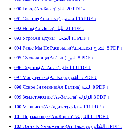
090
Город(Ал-Балад)
البلد
20
PDF ↓
091
Солнце(Аш-шамс)
الشمس
15
PDF ↓
092
Ночь(Ал-Ляыл)
الليل
21
PDF ↓
093
Утро(Ад-Дхуха)
الضحى
11
PDF ↓
094
Разве Мы Не Раскрыли(Аш-шарх)
الشرح
8
PDF ↓
095
Смоковница(Ат-Тин)
التين
8
PDF ↓
096
Сгусток(Ал-'алак)
العلق
19
PDF ↓
097
Могущество(Ал-Кадр)
القدر
5
PDF ↓
098
Ясное Знамение(Ал-Баяина)
البينة
8
PDF ↓
099
Землетрясение(Аз-Залзала)
الزلزلة
8
PDF ↓
100
Мчащиеся(Ал-'адияат)
العاديات
11
PDF ↓
101
Поражающее(Ал-Кари'а)
القارعة
11
PDF ↓
102
Охота К Умножению(Ат-Такасур)
التكاثر
8
PDF ↓