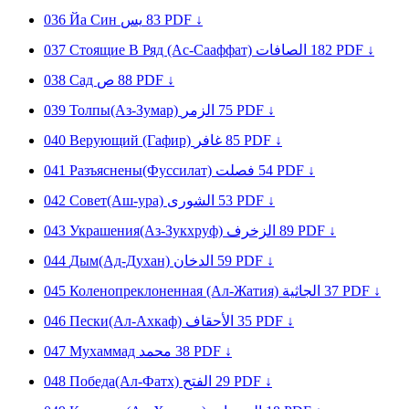
036
Йa Cин
يس
83
PDF ↓
037
Стоящие В Ряд (Ас-Сааффат)
الصافات
182
PDF ↓
038
Сад
ص
88
PDF ↓
039
Толпы(Аз-Зумар)
الزمر
75
PDF ↓
040
Верующий (Гафир)
غافر
85
PDF ↓
041
Разъяснены(Фуссилат)
فصلت
54
PDF ↓
042
Совет(Аш-ура)
الشورى
53
PDF ↓
043
Украшения(Аз-Зукхруф)
الزخرف
89
PDF ↓
044
Дым(Ад-Духан)
الدخان
59
PDF ↓
045
Коленопреклоненная (Ал-Жатия)
الجاثية
37
PDF ↓
046
Пески(Ал-Ахкаф)
الأحقاف
35
PDF ↓
047
Муxaммaд
محمد
38
PDF ↓
048
Победа(Ал-Фатх)
الفتح
29
PDF ↓