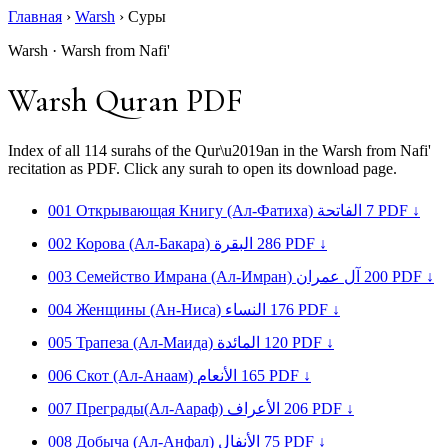
Главная
›
Warsh
›
Суры
Warsh · Warsh from Nafi'
Warsh Quran PDF
Index of all 114 surahs of the Qur\u2019an in the Warsh from Nafi'
recitation as PDF. Click any surah to open its download page.
001
Открывающая Книгу (Ал-Фатиха)
الفاتحة
7
PDF ↓
002
Корова (Ал-Бакара)
البقرة
286
PDF ↓
003
Семейство Имрана (Ал-Имран)
آل عمران
200
PDF ↓
004
Женщины (Ан-Ниса)
النساء
176
PDF ↓
005
Трапеза (Ал-Маида)
المائدة
120
PDF ↓
006
Скот (Ал-Анаам)
الأنعام
165
PDF ↓
007
Преграды(Ал-Аaраф)
الأعراف
206
PDF ↓
008
Добыча (Ал-Анфал)
الأنفال
75
PDF ↓