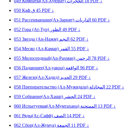
049
Комнаты(Ал-Хуюрат)
الحجرات
18
PDF ↓
050
Кaф
ق
45
PDF ↓
051
Рассеивающие(Аз-Зарият)
الذاريات
60
PDF ↓
052
Гора (Ат-Тур)
الطور
49
PDF ↓
053
Звезда (Ан-Нажм)
النجم
62
PDF ↓
054
Месяц (Ал-Камар)
القمر
55
PDF ↓
055
Милосердный(Ар-Рахман)
الرحمن
78
PDF ↓
056
Падающее(Ал-уакиа)
الواقعة
96
PDF ↓
057
Железо(Ал-Хадид)
الحديد
29
PDF ↓
058
Препирательство (Ал-Мужядала)
المجادلة
22
PDF ↓
059
Собрание(Ал-Хашр)
الحشر
24
PDF ↓
060
Испытуемая(Ал-Мумтахана)
الممتحنة
13
PDF ↓
061
Ряды(Ас-Сафф)
الصف
14
PDF ↓
062
Сбор(Ал-Жумуа)
الجمعة
11
PDF ↓