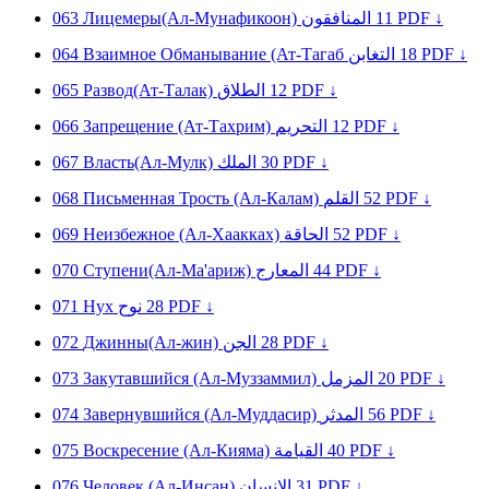
063
Лицемеры(Ал-Мунафикоон)
المنافقون
11
PDF ↓
064
Взаимное Обманывание (Ат-Тагаб
التغابن
18
PDF ↓
065
Развод(Ат-Талак)
الطلاق
12
PDF ↓
066
Запрещение (Ат-Тахрим)
التحريم
12
PDF ↓
067
Власть(Ал-Мулк)
الملك
30
PDF ↓
068
Письменная Трость (Ал-Калам)
القلم
52
PDF ↓
069
Неизбежное (Ал-Хаакках)
الحاقة
52
PDF ↓
070
Ступени(Ал-Ма'ариж)
المعارج
44
PDF ↓
071
Нуx
نوح
28
PDF ↓
072
Джинны(Ал-жин)
الجن
28
PDF ↓
073
Закутавшийся (Ал-Муззаммил)
المزمل
20
PDF ↓
074
Завернувшийся (Ал-Муддасир)
المدثر
56
PDF ↓
075
Воскресение (Ал-Кияма)
القيامة
40
PDF ↓
076
Человек (Ал-Инсан)
الإنسان
31
PDF ↓