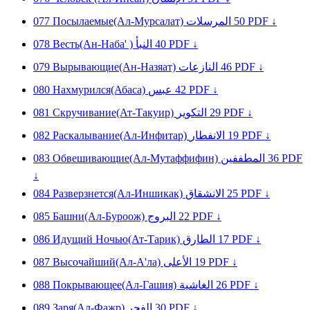
077
Посылаемые(Ал-Мурсалат)
المرسلات
50
PDF ↓
078
Весть(Ан-Наба' )
النبأ
40
PDF ↓
079
Вырывающие(Ан-Назяат)
النازعات
46
PDF ↓
080
Нахмурился(Абаса)
عبس
42
PDF ↓
081
Скручивание(Ат-Такуир)
التكوير
29
PDF ↓
082
Раскалывание(Ал-Инфитар)
الانفطار
19
PDF ↓
083
Обвешивающие(Ал-Мутаффифин)
المطففين
36
PDF
↓
084
Разверзнется(Ал-Иншикак)
الانشقاق
25
PDF ↓
085
Башни(Ал-Буроож)
البروج
22
PDF ↓
086
Идущий Ночью(Ат-Тарик)
الطارق
17
PDF ↓
087
Высочайший(Ал-А'ла)
الأعلى
19
PDF ↓
088
Покрывающее(Ал-Гашия)
الغاشية
26
PDF ↓
089
Заря(Ал-Фажр)
الفجر
30
PDF ↓