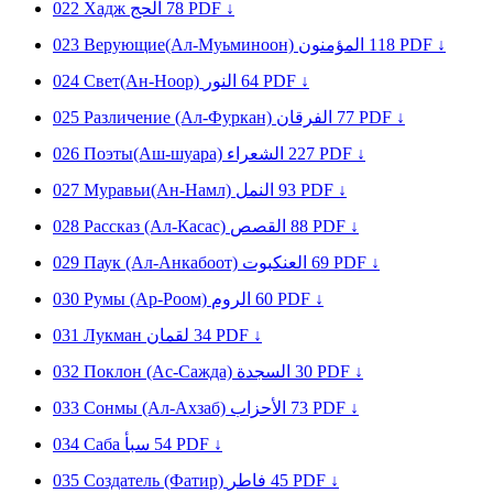
022
Xaдж
الحج
78
PDF ↓
023
Верующие(Ал-Муьминоон)
المؤمنون
118
PDF ↓
024
Свет(Ан-Ноор)
النور
64
PDF ↓
025
Различение (Ал-Фуркан)
الفرقان
77
PDF ↓
026
Поэты(Аш-шуара)
الشعراء
227
PDF ↓
027
Муравьи(Ан-Намл)
النمل
93
PDF ↓
028
Рассказ (Ал-Касас)
القصص
88
PDF ↓
029
Паук (Ал-Анкабоот)
العنكبوت
69
PDF ↓
030
Pумы (Ар-Роом)
الروم
60
PDF ↓
031
Лукмaн
لقمان
34
PDF ↓
032
Поклон (Ас-Сажда)
السجدة
30
PDF ↓
033
Сонмы (Ал-Ахзаб)
الأحزاب
73
PDF ↓
034
Caбa
سبأ
54
PDF ↓
035
Создатель (Фатир)
فاطر
45
PDF ↓