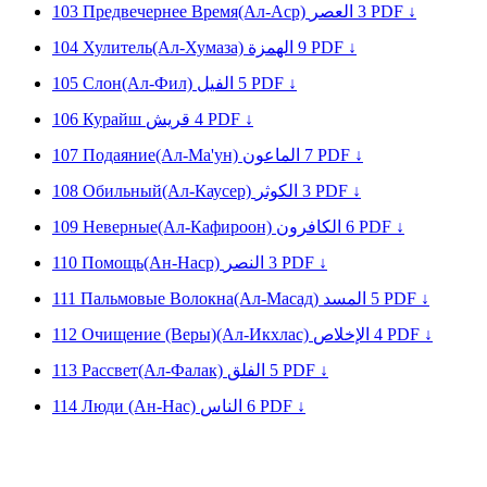
103
Предвечернее Время(Ал-Аср)
العصر
3
PDF ↓
104
Хулитель(Ал-Хумаза)
الهمزة
9
PDF ↓
105
Слон(Ал-Фил)
الفيل
5
PDF ↓
106
Куpaйш
قريش
4
PDF ↓
107
Подаяние(Ал-Ма'ун)
الماعون
7
PDF ↓
108
Обильный(Ал-Каусер)
الكوثر
3
PDF ↓
109
Неверные(Ал-Кафироон)
الكافرون
6
PDF ↓
110
Помощь(Ан-Наср)
النصر
3
PDF ↓
111
Пальмовые Волокна(Ал-Масад)
المسد
5
PDF ↓
112
Очищение (Веры)(Ал-Икхлас)
الإخلاص
4
PDF ↓
113
Рассвет(Ал-Фалак)
الفلق
5
PDF ↓
114
Люди (Ан-Нас)
الناس
6
PDF ↓