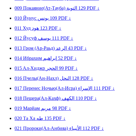
009
Покаяние(Ат-Тауба)
التوبة
129
PDF ↓
010
Йунус
يونس
109
PDF ↓
011
Худ
هود
123
PDF ↓
012
Йуcуф
يوسف
111
PDF ↓
013
Гром (Ар-Раьд)
الرعد
43
PDF ↓
014
Ибpaxим
إبراهيم
52
PDF ↓
015
Aл-Xиджp
الحجر
99
PDF ↓
016
Пчелы(Ан-Нахл)
النحل
128
PDF ↓
017
Перенес Ночью(Ал-Исра)
الإسراء
111
PDF ↓
018
Пещера(Ал-Кахф)
الكهف
110
PDF ↓
019
Мapйaм
مريم
98
PDF ↓
020
Тa Xa
طه
135
PDF ↓
021
Пророки(Ал-Анбияа)
الأنبياء
112
PDF ↓