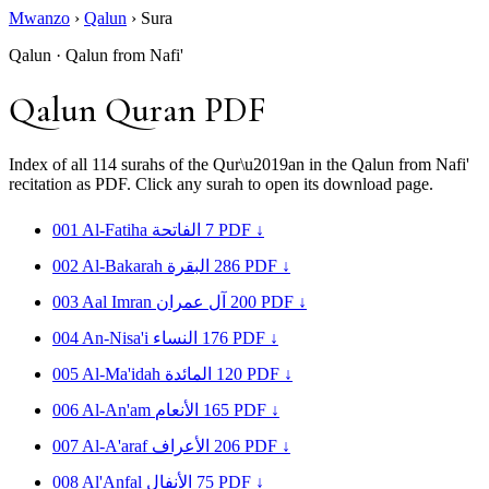
Mwanzo
›
Qalun
›
Sura
Qalun · Qalun from Nafi'
Qalun Quran PDF
Index of all 114 surahs of the Qur\u2019an in the Qalun from Nafi'
recitation as PDF. Click any surah to open its download page.
001
Al-Fatiha
الفاتحة
7
PDF ↓
002
Al-Bakarah
البقرة
286
PDF ↓
003
Aal Imran
آل عمران
200
PDF ↓
004
An-Nisa'i
النساء
176
PDF ↓
005
Al-Ma'idah
المائدة
120
PDF ↓
006
Al-An'am
الأنعام
165
PDF ↓
007
Al-A'araf
الأعراف
206
PDF ↓
008
Al'Anfal
الأنفال
75
PDF ↓