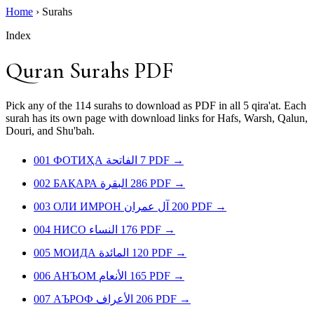
Home
›
Surahs
Index
Quran Surahs PDF
Pick any of the 114 surahs to download as PDF in all 5 qira'at. Each
surah has its own page with download links for Hafs, Warsh, Qalun,
Douri, and Shu'bah.
001
ФОТИҲА
الفاتحة
7
PDF
→
002
БАҚАРА
البقرة
286
PDF
→
003
ОЛИ ИМРОН
آل عمران
200
PDF
→
004
НИСО
النساء
176
PDF
→
005
МОИДА
المائدة
120
PDF
→
006
АНЪОМ
الأنعام
165
PDF
→
007
АЪРОФ
الأعراف
206
PDF
→