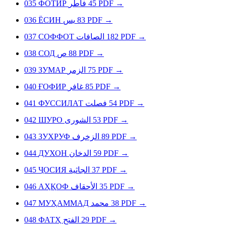
035
ФОТИР
فاطر
45
PDF
→
036
ЁСИН
يس
83
PDF
→
037
СОФФОТ
الصافات
182
PDF
→
038
СОД
ص
88
PDF
→
039
ЗУМАР
الزمر
75
PDF
→
040
ҒОФИР
غافر
85
PDF
→
041
ФУССИЛАТ
فصلت
54
PDF
→
042
ШУРО
الشورى
53
PDF
→
043
ЗУХРУФ
الزخرف
89
PDF
→
044
ДУХОН
الدخان
59
PDF
→
045
ҶОСИЯ
الجاثية
37
PDF
→
046
АҲҚОФ
الأحقاف
35
PDF
→
047
МУҲАММАД
محمد
38
PDF
→
048
ФАТҲ
الفتح
29
PDF
→