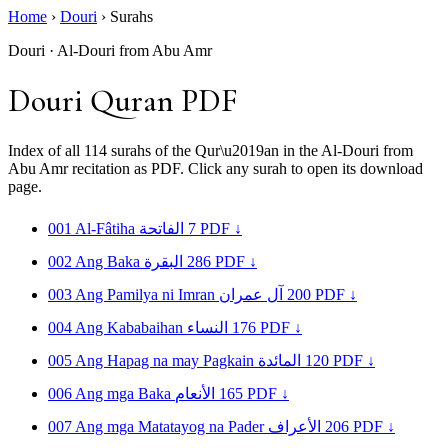
Home
›
Douri
›
Surahs
Douri · Al-Douri from Abu Amr
Douri Quran PDF
Index of all 114 surahs of the Qur\u2019an in the Al-Douri from
Abu Amr recitation as PDF. Click any surah to open its download
page.
001
Al-Fâtiha
الفاتحة
7
PDF ↓
002
Ang Baka
البقرة
286
PDF ↓
003
Ang Pamilya ni Imran
آل عمران
200
PDF ↓
004
Ang Kababaihan
النساء
176
PDF ↓
005
Ang Hapag na may Pagkain
المائدة
120
PDF ↓
006
Ang mga Baka
الأنعام
165
PDF ↓
007
Ang mga Matatayog na Pader
الأعراف
206
PDF ↓