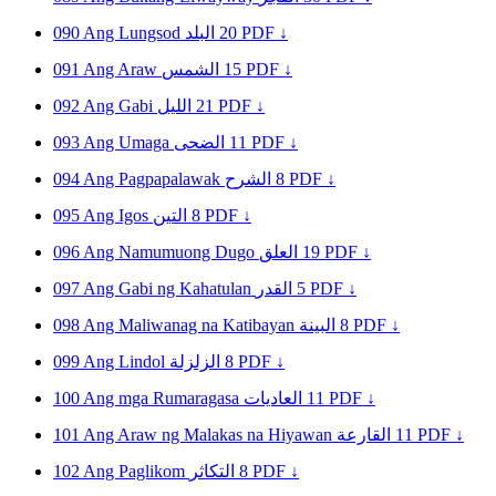
090
Ang Lungsod
البلد
20
PDF ↓
091
Ang Araw
الشمس
15
PDF ↓
092
Ang Gabi
الليل
21
PDF ↓
093
Ang Umaga
الضحى
11
PDF ↓
094
Ang Pagpapalawak
الشرح
8
PDF ↓
095
Ang Igos
التين
8
PDF ↓
096
Ang Namumuong Dugo
العلق
19
PDF ↓
097
Ang Gabi ng Kahatulan
القدر
5
PDF ↓
098
Ang Maliwanag na Katibayan
البينة
8
PDF ↓
099
Ang Lindol
الزلزلة
8
PDF ↓
100
Ang mga Rumaragasa
العاديات
11
PDF ↓
101
Ang Araw ng Malakas na Hiyawan
القارعة
11
PDF ↓
102
Ang Paglikom
التكاثر
8
PDF ↓