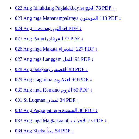
022
Ang Itinakdang Paglalakbay sa
الحج
78
PDF ↓
023
Ang mga Mananampalataya
المؤمنون
118
PDF ↓
024
Ang Liwanag
النور
64
PDF ↓
025
Ang Panuri
الفرقان
77
PDF ↓
026
Ang mga Makata
الشعراء
227
PDF ↓
027
Ang mga Langgam
النمل
93
PDF ↓
028
Ang Salaysay
القصص
88
PDF ↓
029
Ang Gagamba
العنكبوت
69
PDF ↓
030
Ang mga Romano
الروم
60
PDF ↓
031
Si Luqman
لقمان
34
PDF ↓
032
Ang Pagpapatirapa
السجدة
30
PDF ↓
033
Ang mga Magkakaanib
الأحزاب
73
PDF ↓
034
Ang Sheba
سبأ
54
PDF ↓