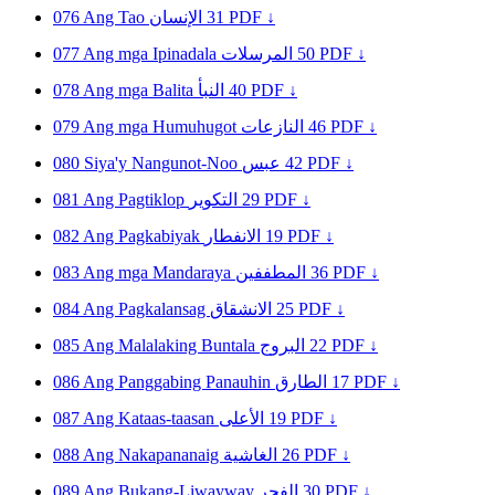
076
Ang Tao
الإنسان
31
PDF ↓
077
Ang mga Ipinadala
المرسلات
50
PDF ↓
078
Ang mga Balita
النبأ
40
PDF ↓
079
Ang mga Humuhugot
النازعات
46
PDF ↓
080
Siya'y Nangunot-Noo
عبس
42
PDF ↓
081
Ang Pagtiklop
التكوير
29
PDF ↓
082
Ang Pagkabiyak
الانفطار
19
PDF ↓
083
Ang mga Mandaraya
المطففين
36
PDF ↓
084
Ang Pagkalansag
الانشقاق
25
PDF ↓
085
Ang Malalaking Buntala
البروج
22
PDF ↓
086
Ang Panggabing Panauhin
الطارق
17
PDF ↓
087
Ang Kataas-taasan
الأعلى
19
PDF ↓
088
Ang Nakapananaig
الغاشية
26
PDF ↓
089
Ang Bukang-Liwayway
الفجر
30
PDF ↓