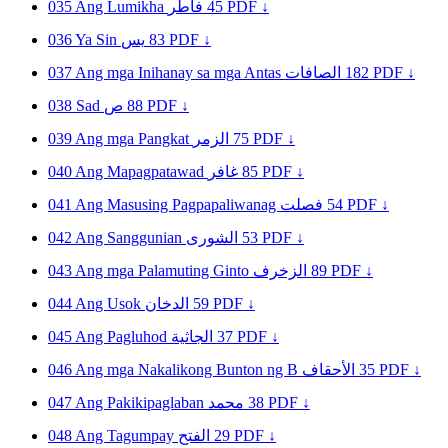
035
Ang Lumikha
فاطر
45
PDF ↓
036
Ya Sin
يس
83
PDF ↓
037
Ang mga Inihanay sa mga Antas
الصافات
182
PDF ↓
038
Sad
ص
88
PDF ↓
039
Ang mga Pangkat
الزمر
75
PDF ↓
040
Ang Mapagpatawad
غافر
85
PDF ↓
041
Ang Masusing Pagpapaliwanag
فصلت
54
PDF ↓
042
Ang Sanggunian
الشورى
53
PDF ↓
043
Ang mga Palamuting Ginto
الزخرف
89
PDF ↓
044
Ang Usok
الدخان
59
PDF ↓
045
Ang Pagluhod
الجاثية
37
PDF ↓
046
Ang mga Nakalikong Bunton ng B
الأحقاف
35
PDF ↓
047
Ang Pakikipaglaban
محمد
38
PDF ↓
048
Ang Tagumpay
الفتح
29
PDF ↓