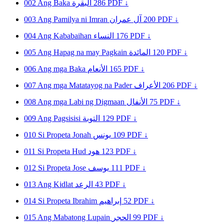
002
Ang Baka
البقرة
286
PDF ↓
003
Ang Pamilya ni Imran
آل عمران
200
PDF ↓
004
Ang Kababaihan
النساء
176
PDF ↓
005
Ang Hapag na may Pagkain
المائدة
120
PDF ↓
006
Ang mga Baka
الأنعام
165
PDF ↓
007
Ang mga Matatayog na Pader
الأعراف
206
PDF ↓
008
Ang mga Labi ng Digmaan
الأنفال
75
PDF ↓
009
Ang Pagsisisi
التوبة
129
PDF ↓
010
Si Propeta Jonah
يونس
109
PDF ↓
011
Si Propeta Hud
هود
123
PDF ↓
012
Si Propeta Jose
يوسف
111
PDF ↓
013
Ang Kidlat
الرعد
43
PDF ↓
014
Si Propeta Ibrahim
إبراهيم
52
PDF ↓
015
Ang Mabatong Lupain
الحجر
99
PDF ↓