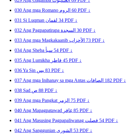
029
Ang Gagamba
العنكبوت
69
PDF ↓
030
Ang mga Romano
الروم
60
PDF ↓
031
Si Luqman
لقمان
34
PDF ↓
032
Ang Pagpapatirapa
السجدة
30
PDF ↓
033
Ang mga Magkakaanib
الأحزاب
73
PDF ↓
034
Ang Sheba
سبأ
54
PDF ↓
035
Ang Lumikha
فاطر
45
PDF ↓
036
Ya Sin
يس
83
PDF ↓
037
Ang mga Inihanay sa mga Antas
الصافات
182
PDF ↓
038
Sad
ص
88
PDF ↓
039
Ang mga Pangkat
الزمر
75
PDF ↓
040
Ang Mapagpatawad
غافر
85
PDF ↓
041
Ang Masusing Pagpapaliwanag
فصلت
54
PDF ↓
042
Ang Sanggunian
الشورى
53
PDF ↓