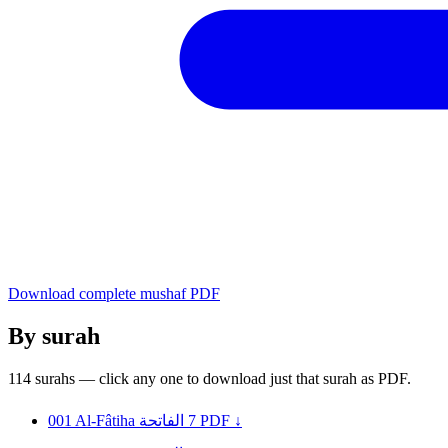
Download complete mushaf PDF
By surah
114 surahs — click any one to download just that surah as PDF.
001
Al-Fâtiha
الفاتحة
7
PDF ↓