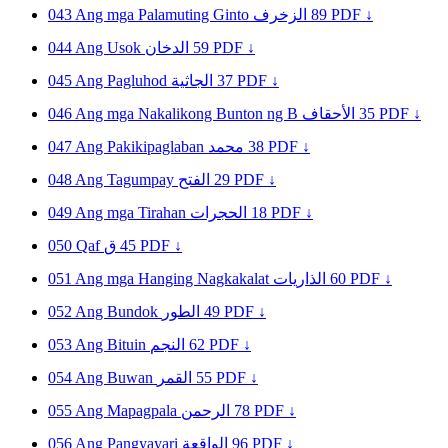
043
Ang mga Palamuting Ginto
الزخرف
89
PDF ↓
044
Ang Usok
الدخان
59
PDF ↓
045
Ang Pagluhod
الجاثية
37
PDF ↓
046
Ang mga Nakalikong Bunton ng B
الأحقاف
35
PDF ↓
047
Ang Pakikipaglaban
محمد
38
PDF ↓
048
Ang Tagumpay
الفتح
29
PDF ↓
049
Ang mga Tirahan
الحجرات
18
PDF ↓
050
Qaf
ق
45
PDF ↓
051
Ang mga Hanging Nagkakalat
الذاريات
60
PDF ↓
052
Ang Bundok
الطور
49
PDF ↓
053
Ang Bituin
النجم
62
PDF ↓
054
Ang Buwan
القمر
55
PDF ↓
055
Ang Mapagpala
الرحمن
78
PDF ↓
056
Ang Pangyayari
الواقعة
96
PDF ↓