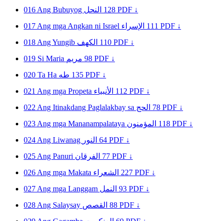
016
Ang Bubuyog
النحل
128
PDF ↓
017
Ang mga Angkan ni Israel
الإسراء
111
PDF ↓
018
Ang Yungib
الكهف
110
PDF ↓
019
Si Maria
مريم
98
PDF ↓
020
Ta Ha
طه
135
PDF ↓
021
Ang mga Propeta
الأنبياء
112
PDF ↓
022
Ang Itinakdang Paglalakbay sa
الحج
78
PDF ↓
023
Ang mga Mananampalataya
المؤمنون
118
PDF ↓
024
Ang Liwanag
النور
64
PDF ↓
025
Ang Panuri
الفرقان
77
PDF ↓
026
Ang mga Makata
الشعراء
227
PDF ↓
027
Ang mga Langgam
النمل
93
PDF ↓
028
Ang Salaysay
القصص
88
PDF ↓