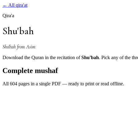
←
All qira'at
Qira'a
Shu'bah
Shu'bah from Asim
Download the Quran in the recitation of
Shu'bah
. Pick any of the th
Complete mushaf
All 604 pages in a single PDF — ready to print or read offline.